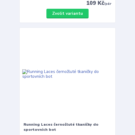
109 Kč
/
pár
Zvolit variantu
Running Laces černožluté tkaničky do
sportovních bot