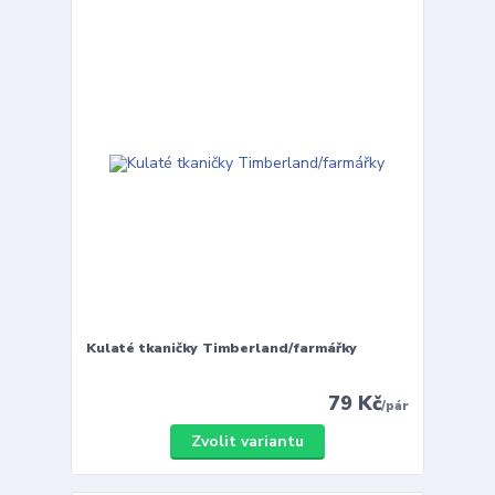
Kulaté tkaničky Timberland/farmářky
79 Kč
/
pár
Zvolit variantu