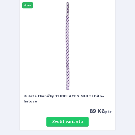
Akce
Kulaté tkaničky TUBELACES MULTI bílo-
fialové
89 Kč
/
pár
Zvolit variantu