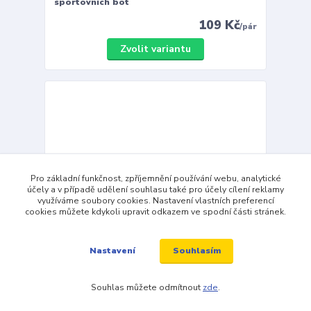
sportovních bot
109 Kč
/
pár
Zvolit variantu
Pro základní funkčnost, zpříjemnění používání webu, analytické
účely a v případě udělení souhlasu také pro účely cílení reklamy
využíváme soubory cookies. Nastavení vlastních preferencí
cookies můžete kdykoli upravit odkazem ve spodní části stránek.
Souhlasím
Nastavení
Souhlas můžete odmítnout
zde
.
Speedy Laces bílé