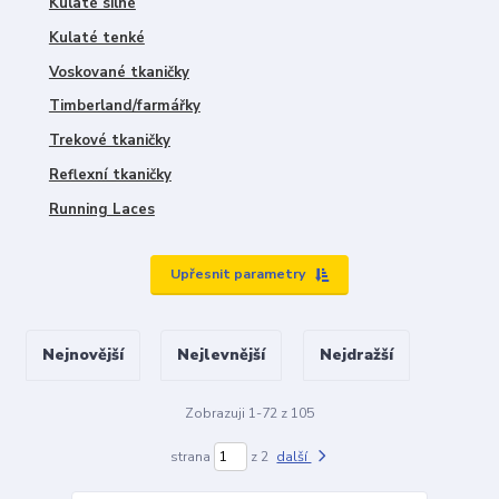
Kulaté silné
Kulaté tenké
Voskované tkaničky
Timberland/farmářky
Trekové tkaničky
Reflexní tkaničky
Running Laces
Upřesnit parametry
Nejnovější
Nejlevnější
Nejdražší
Zobrazuji 1-72 z 105
strana
z 2
další