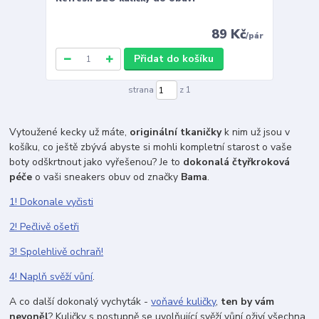
89 Kč
/
pár
Přidat do košíku
strana
z 1
Vytoužené kecky už máte,
originální tkaničky
k nim už jsou v
košíku, co ještě zbývá abyste si mohli kompletní starost o vaše
boty odškrtnout jako vyřešenou? Je to
dokonalá čtyřkroková
péče
o vaši sneakers obuv od značky
Bama
.
1! Dokonale vyčisti
2! Pečlivě ošetři
3! Spolehlivě ochraň!
4! Naplň svěží vůní
.
A co další dokonalý vychyták -
voňavé kuličky
,
ten by vám
nevoněl
? Kuličky s postupně se uvolňující svěží vůní oživí všechna