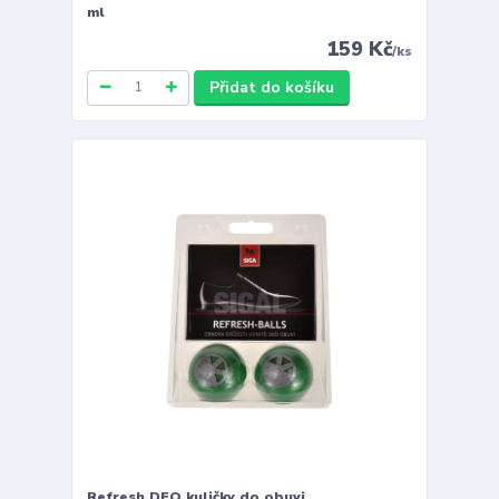
ml
159 Kč
/
ks
Přidat do košíku
Refresh DEO kuličky do obuvi