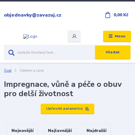
objednavky@zavazuj.cz
0,00 Kč
Menu
Hledat
Úvod
Ošetření a vůně
Impregnace, vůně a péče o obuv
pro delší životnost
Upřesnit parametry
Nejnovější
Nejlevnější
Nejdražší