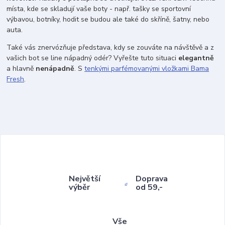
místa, kde se skladují vaše boty - např. tašky se sportovní
výbavou, botníky, hodit se budou ale také do skříně, šatny, nebo
auta.
Také vás znervózňuje představa, kdy se zouváte na návštěvě a z
vašich bot se line nápadný odér? Vyřešte tuto situaci
elegantně
a hlavně
nenápadně
. S
tenkými parfémovanými vložkami Bama
Fresh
.
Největší
Doprava
výběr
od 59,-
Vše