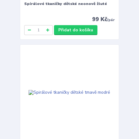
Spirálové tkaničky dětské neonově žluté
99 Kč
/
pár
Přidat do košíku