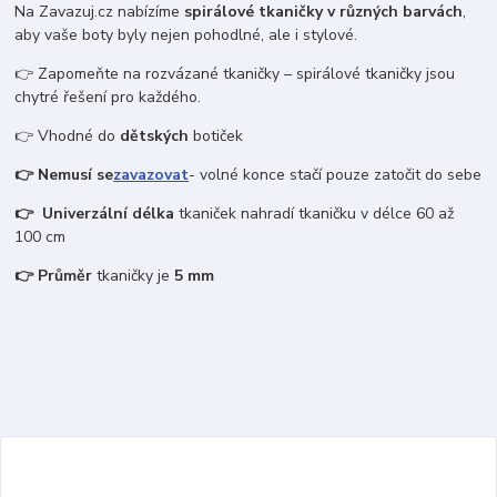
Na Zavazuj.cz nabízíme
spirálové tkaničky v různých barvách
,
aby vaše boty byly nejen pohodlné, ale i stylové.
👉 Zapomeňte na rozvázané tkaničky – spirálové tkaničky jsou
chytré řešení pro každého.
👉 Vhodné do
dětských
botiček
👉 Nemusí se
zavazovat
- volné konce stačí pouze zatočit do sebe
👉 Univerzální délka
tkaniček nahradí tkaničku v délce 60 až
100 cm
👉 Průměr
tkaničky je
5 mm