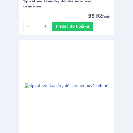
Spirálové tkaničky dětské neonově
oranžové
99 Kč
/
pár
Přidat do košíku