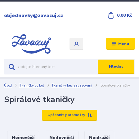
objednavky@zavazuj.cz
0,00 Kč
Menu
Hledat
Úvod
Tkaničky do bot
Tkaničky bez zavazování
Spirálové tkaničky
Spirálové tkaničky
Upřesnit parametry
Nejnovější
Nejlevnější
Nejdražší