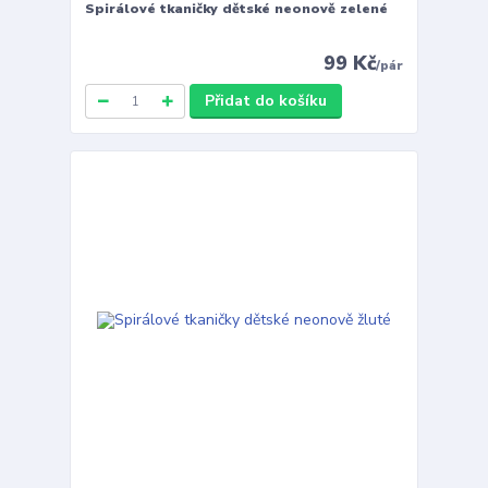
Spirálové tkaničky dětské neonově zelené
99 Kč
/
pár
Přidat do košíku