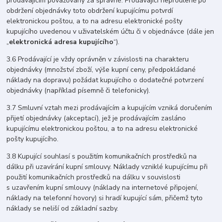
prodávajícím považovány za správné. Prodávající neprodleně po
obdržení objednávky toto obdržení kupujícímu potvrdí
elektronickou poštou, a to na adresu elektronické pošty
kupujícího uvedenou v uživatelském účtu či v objednávce (dále jen
„
elektronická adresa kupujícího
“).
3.6 Prodávající je vždy oprávněn v závislosti na charakteru
objednávky (množství zboží, výše kupní ceny, předpokládané
náklady na dopravu) požádat kupujícího o dodatečné potvrzení
objednávky (například písemně či telefonicky).
3.7 Smluvní vztah mezi prodávajícím a kupujícím vzniká doručením
přijetí objednávky (akceptací), jež je prodávajícím zasláno
kupujícímu elektronickou poštou, a to na adresu elektronické
pošty kupujícího.
3.8 Kupující souhlasí s použitím komunikačních prostředků na
dálku při uzavírání kupní smlouvy. Náklady vzniklé kupujícímu při
použití komunikačních prostředků na dálku v souvislosti
s uzavřením kupní smlouvy (náklady na internetové připojení,
náklady na telefonní hovory) si hradí kupující sám, přičemž tyto
náklady se neliší od základní sazby.