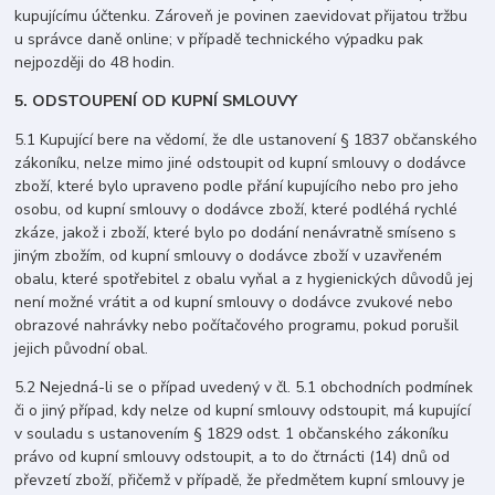
kupujícímu účtenku. Zároveň je povinen zaevidovat přijatou tržbu
u správce daně online; v případě technického výpadku pak
nejpozději do 48 hodin.
5. ODSTOUPENÍ OD KUPNÍ SMLOUVY
5.1 Kupující bere na vědomí, že dle ustanovení § 1837 občanského
zákoníku, nelze mimo jiné odstoupit od kupní smlouvy o dodávce
zboží, které bylo upraveno podle přání kupujícího nebo pro jeho
osobu, od kupní smlouvy o dodávce zboží, které podléhá rychlé
zkáze, jakož i zboží, které bylo po dodání nenávratně smíseno s
jiným zbožím, od kupní smlouvy o dodávce zboží v uzavřeném
obalu, které spotřebitel z obalu vyňal a z hygienických důvodů jej
není možné vrátit a od kupní smlouvy o dodávce zvukové nebo
obrazové nahrávky nebo počítačového programu, pokud porušil
jejich původní obal.
5.2 Nejedná-li se o případ uvedený v čl. 5.1 obchodních podmínek
či o jiný případ, kdy nelze od kupní smlouvy odstoupit, má kupující
v souladu s ustanovením § 1829 odst. 1 občanského zákoníku
právo od kupní smlouvy odstoupit, a to do čtrnácti (14) dnů od
převzetí zboží, přičemž v případě, že předmětem kupní smlouvy je