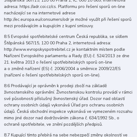
Štěpánská 567/15, 120 00 Praha 2, IČ: 000 20 869, internetová
adresa: https://adr.coi.cz/cs. Platformu pro řešení sporů on-line
nacházející se na internetové adrese
http://ec.europa.eu/consumers/odr je možné využít při řešení sporů
mezi prodávajícím a kupujícím z kupní smlouvy.
8.5 Evropské spotřebitelské centrum Česká republika, se sídlem
Štěpánská 567/15, 120 00 Praha 2, internetová adresa:
http://www.evropskyspotrebitel.cz je kontaktním místem podle
Nařízení Evropského parlamentu a Rady (EU) č. 524/2013 ze dne
21. května 2013 o řešení spotřebitelských sporů on-line
a o změně nařízení (ES) č. 2006/2004 a směrnice 2009/22/ES
(nařízení o řešení spotřebitelských sporů on-line).
8.6 Prodávající je oprávněn k prodeji zboží na základě
živnostenského oprávnění. Živnostenskou kontrolu provádí v rámci
své působnosti příslušný živnostenský úřad. Dozor nad oblastí
ochrany osobních údajů vykonává Úřad pro ochranu osobních
údajů. Česká obchodní inspekce vykonává ve vymezeném rozsahu
mimo jiné dozor nad dodržováním zákona č. 634/1992 Sb., o
ochraně spotřebitele, ve znění pozdějších předpisů.
8.7 Kupující tímto přebírá na sebe nebezpečí změny okolností ve