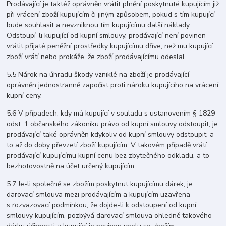
Prodávající je taktéž oprávněn vrátit plnění poskytnuté kupujícím již
při vrácení zboží kupujícím či jiným způsobem, pokud s tím kupující
bude souhlasit a nevzniknou tím kupujícímu další náklady.
Odstoupí-li kupující od kupní smlouvy, prodávající není povinen
vrátit přijaté peněžní prostředky kupujícímu dříve, než mu kupující
zboží vrátí nebo prokáže, že zboží prodávajícímu odeslal.
5.5 Nárok na úhradu škody vzniklé na zboží je prodávající
oprávněn jednostranně započíst proti nároku kupujícího na vrácení
kupní ceny.
5.6 V případech, kdy má kupující v souladu s ustanovením § 1829
odst. 1 občanského zákoníku právo od kupní smlouvy odstoupit, je
prodávající také oprávněn kdykoliv od kupní smlouvy odstoupit, a
to až do doby převzetí zboží kupujícím. V takovém případě vrátí
prodávající kupujícímu kupní cenu bez zbytečného odkladu, a to
bezhotovostně na účet určený kupujícím.
5.7 Je-li společně se zbožím poskytnut kupujícímu dárek, je
darovací smlouva mezi prodávajícím a kupujícím uzavřena
s rozvazovací podmínkou, že dojde-li k odstoupení od kupní
smlouvy kupujícím, pozbývá darovací smlouva ohledně takového