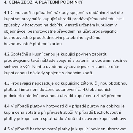
4. CENA ZBOŽÍ A PLATEBNÍ PODMÍNKY
4.1 Cenu zboží a případné náklady spojené s dodáním zboží dle
kupní smlouvy může kupující uhradit prodávajícímu následujícími
způsoby: v hotovosti na dobírku v místě určeném kupujícím v
objednávce; bezhotovostně převodem na účet prodávajícího;
bezhotovostně prostřednictvím platebního systému;
bezhotovostně platební kartou;
4.2 Společně s kupní cenou je kupující povinen zaplatit
prodávajícímu také náklady spojené s balením a dodáním zboží ve
smluvené výši. Není-li uvedeno výslovně jinak, rozumí se dále
kupní cenou i náklady spojené s dodáním zboží.
4.3 Prodávající nepožaduje od kupujícího zálohu či jinou obdobnou
platbu. Tímto není dotčeno ustanovení čl. 4.6 obchodních
podmínek ohledně povinnosti uhradit kupní cenu zboží předem.
4.4 V případě platby v hotovosti či v případě platby na dobírku je
kupní cena splatná při převzetí zboží. V případě bezhotovostní
platby je kupní cena splatná do 7 dnů od uzavření kupní smlouvy.
4.5 V případě bezhotovostní platby je kupující povinen uhrazovat