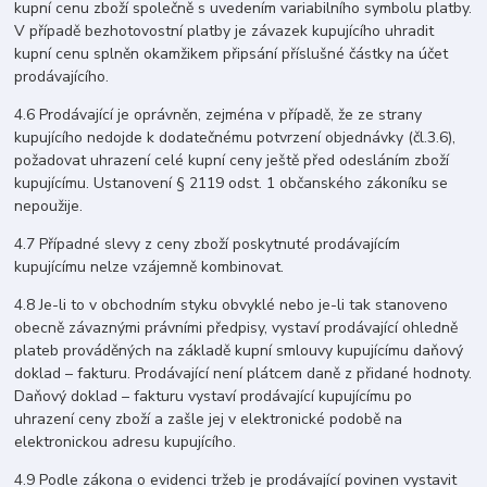
kupní cenu zboží společně s uvedením variabilního symbolu platby.
V případě bezhotovostní platby je závazek kupujícího uhradit
kupní cenu splněn okamžikem připsání příslušné částky na účet
prodávajícího.
4.6 Prodávající je oprávněn, zejména v případě, že ze strany
kupujícího nedojde k dodatečnému potvrzení objednávky (čl.3.6),
požadovat uhrazení celé kupní ceny ještě před odesláním zboží
kupujícímu. Ustanovení § 2119 odst. 1 občanského zákoníku se
nepoužije.
4.7 Případné slevy z ceny zboží poskytnuté prodávajícím
kupujícímu nelze vzájemně kombinovat.
4.8 Je-li to v obchodním styku obvyklé nebo je-li tak stanoveno
obecně závaznými právními předpisy, vystaví prodávající ohledně
plateb prováděných na základě kupní smlouvy kupujícímu daňový
doklad – fakturu. Prodávající není plátcem daně z přidané hodnoty.
Daňový doklad – fakturu vystaví prodávající kupujícímu po
uhrazení ceny zboží a zašle jej v elektronické podobě na
elektronickou adresu kupujícího.
4.9 Podle zákona o evidenci tržeb je prodávající povinen vystavit