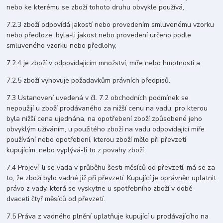
nebo ke kterému se zboží tohoto druhu obvykle používá,
7.2.3 zboží odpovídá jakostí nebo provedením smluvenému vzorku
nebo předloze, byla-li jakost nebo provedení určeno podle
smluveného vzorku nebo předlohy,
7.2.4 je zboží v odpovídajícím množství, míře nebo hmotnosti a
7.2.5 zboží vyhovuje požadavkům právních předpisů.
7.3 Ustanovení uvedená v čl. 7.2 obchodních podmínek se
nepoužijí u zboží prodávaného za nižší cenu na vadu, pro kterou
byla nižší cena ujednána, na opotřebení zboží způsobené jeho
obvyklým užíváním, u použitého zboží na vadu odpovídající míře
používání nebo opotřebení, kterou zboží mělo při převzetí
kupujícím, nebo vyplývá-li to z povahy zboží.
7.4 Projeví-li se vada v průběhu šesti měsíců od převzetí, má se za
to, že zboží bylo vadné již při převzetí. Kupující je oprávněn uplatnit
právo z vady, která se vyskytne u spotřebního zboží v době
dvaceti čtyř měsíců od převzetí.
7.5 Práva z vadného plnění uplatňuje kupující u prodávajícího na