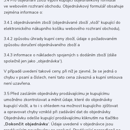
3.4 Pro objednání zboží vyplní kupující objednávkový formulář
ve webovém rozhraní obchodu. Objednávkový formulář obsahuje
zejména informace o:
3.4.1 objednávaném zboží (objednávané zboží „vloží“ kupující do
elektronického nákupního košíku webového rozhraní obchodu),
3.4.2 způsobu úhrady kupní ceny zboží, údaje o požadovaném
způsobu doručení objednávaného zboží a
3.4.3 informace o nákladech spojených s dodáním zboží (dále
společně jen jako „objednávka“).
V případě uvedení takové ceny, při níž je zjevné, že se jedná o
chybu v psaní a číslech, není tato cena závazná a kupní smlouva
není uzavřena.
3.5 Před zasláním objednávky prodávajícímu je kupujícímu
umožněno zkontrolovat a měnit údaje, které do objednávky
kupující vložil, a to i s ohledem na možnost kupujícího zjišťovat
a opravovat chyby vzniklé při zadávání dat do objednávky.
Objednávku odešle kupující prodávajícímu kliknutím na tlačítko
„
Dokončit objednávku
“. Údaje uvedené v objednávce jsou