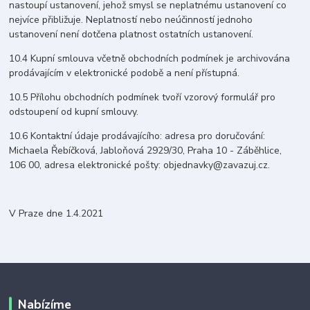
nastoupí ustanovení, jehož smysl se neplatnému ustanovení co
nejvíce přibližuje. Neplatností nebo neúčinností jednoho
ustanovení není dotčena platnost ostatních ustanovení.
10.4 Kupní smlouva včetně obchodních podmínek je archivována
prodávajícím v elektronické podobě a není přístupná.
10.5 Přílohu obchodních podmínek tvoří vzorový formulář pro
odstoupení od kupní smlouvy.
10.6 Kontaktní údaje prodávajícího: adresa pro doručování:
Michaela Řebíčková, Jabloňová 2929/30, Praha 10 - Záběhlice,
106 00, adresa elektronické pošty: objednavky@zavazuj.cz.
V Praze dne 1.4.2021
Nabízíme