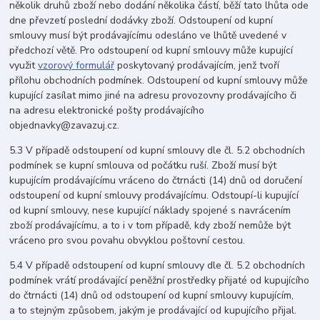
několik druhů zboží nebo dodání několika částí, běží tato lhůta ode
dne převzetí poslední dodávky zboží. Odstoupení od kupní
smlouvy musí být prodávajícímu odesláno ve lhůtě uvedené v
předchozí větě. Pro odstoupení od kupní smlouvy může kupující
využit
vzorový formulář
poskytovaný prodávajícím, jenž tvoří
přílohu obchodních podmínek. Odstoupení od kupní smlouvy může
kupující zasílat mimo jiné na adresu provozovny prodávajícího či
na adresu elektronické pošty prodávajícího
objednavky@zavazuj.cz.
5.3 V případě odstoupení od kupní smlouvy dle čl. 5.2 obchodních
podmínek se kupní smlouva od počátku ruší. Zboží musí být
kupujícím prodávajícímu vráceno do čtrnácti (14) dnů od doručení
odstoupení od kupní smlouvy prodávajícímu. Odstoupí-li kupující
od kupní smlouvy, nese kupující náklady spojené s navrácením
zboží prodávajícímu, a to i v tom případě, kdy zboží nemůže být
vráceno pro svou povahu obvyklou poštovní cestou.
5.4 V případě odstoupení od kupní smlouvy dle čl. 5.2 obchodních
podmínek vrátí prodávající peněžní prostředky přijaté od kupujícího
do čtrnácti (14) dnů od odstoupení od kupní smlouvy kupujícím,
a to stejným způsobem, jakým je prodávající od kupujícího přijal.