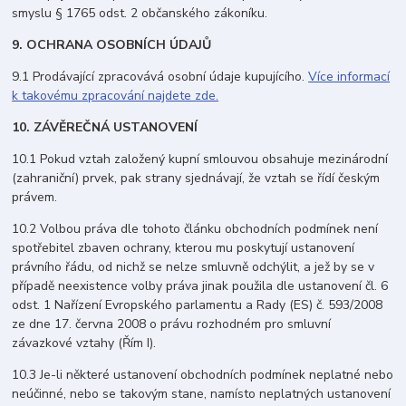
smyslu § 1765 odst. 2 občanského zákoníku.
9. OCHRANA OSOBNÍCH ÚDAJŮ
9.1 Prodávající zpracovává osobní údaje kupujícího.
Více informací
k takovému zpracování najdete zde.
10. ZÁVĚREČNÁ USTANOVENÍ
10.1 Pokud vztah založený kupní smlouvou obsahuje mezinárodní
(zahraniční) prvek, pak strany sjednávají, že vztah se řídí českým
právem.
10.2 Volbou práva dle tohoto článku obchodních podmínek není
spotřebitel zbaven ochrany, kterou mu poskytují ustanovení
právního řádu, od nichž se nelze smluvně odchýlit, a jež by se v
případě neexistence volby práva jinak použila dle ustanovení čl. 6
odst. 1 Nařízení Evropského parlamentu a Rady (ES) č. 593/2008
ze dne 17. června 2008 o právu rozhodném pro smluvní
závazkové vztahy (Řím I).
10.3 Je-li některé ustanovení obchodních podmínek neplatné nebo
neúčinné, nebo se takovým stane, namísto neplatných ustanovení