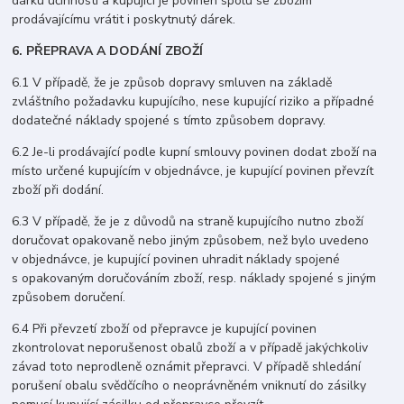
dárku účinnosti a kupující je povinen spolu se zbožím
prodávajícímu vrátit i poskytnutý dárek.
6. PŘEPRAVA A DODÁNÍ ZBOŽÍ
6.1 V případě, že je způsob dopravy smluven na základě
zvláštního požadavku kupujícího, nese kupující riziko a případné
dodatečné náklady spojené s tímto způsobem dopravy.
6.2 Je-li prodávající podle kupní smlouvy povinen dodat zboží na
místo určené kupujícím v objednávce, je kupující povinen převzít
zboží při dodání.
6.3 V případě, že je z důvodů na straně kupujícího nutno zboží
doručovat opakovaně nebo jiným způsobem, než bylo uvedeno
v objednávce, je kupující povinen uhradit náklady spojené
s opakovaným doručováním zboží, resp. náklady spojené s jiným
způsobem doručení.
6.4 Při převzetí zboží od přepravce je kupující povinen
zkontrolovat neporušenost obalů zboží a v případě jakýchkoliv
závad toto neprodleně oznámit přepravci. V případě shledání
porušení obalu svědčícího o neoprávněném vniknutí do zásilky