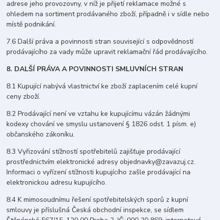
adrese jeho provozovny, v níž je přijetí reklamace možné s
ohledem na sortiment prodávaného zboží, případně i v sídle nebo
místě podnikání.
7.6 Další práva a povinnosti stran související s odpovědností
prodávajícího za vady může upravit reklamační řád prodávajícího.
8. DALŠÍ PRÁVA A POVINNOSTI SMLUVNÍCH STRAN
8.1 Kupující nabývá vlastnictví ke zboží zaplacením celé kupní
ceny zboží.
8.2 Prodávající není ve vztahu ke kupujícímu vázán žádnými
kodexy chování ve smyslu ustanovení § 1826 odst. 1 písm. e)
občanského zákoníku.
8.3 Vyřizování stížností spotřebitelů zajišťuje prodávající
prostřednictvím elektronické adresy objednavky@zavazuj.cz.
Informaci o vyřízení stížnosti kupujícího zašle prodávající na
elektronickou adresu kupujícího.
8.4 K mimosoudnímu řešení spotřebitelských sporů z kupní
smlouvy je příslušná Česká obchodní inspekce, se sídlem