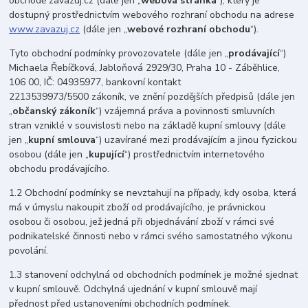
obchodě zavazuj.cz (dále jen „
webová stránka
“), který je
dostupný prostřednictvím webového rozhraní obchodu na adrese
www.zavazuj.cz
(dále jen „
webové rozhraní obchodu
“).
Tyto obchodní podmínky provozovatele (dále jen „
prodávající
“)
Michaela Řebíčková, Jabloňová 2929/30, Praha 10 - Záběhlice,
106 00, IČ: 04935977, bankovní kontakt
2213539973/5500 zákoník, ve znění pozdějších předpisů (dále jen
„
občanský zákoník
“) vzájemná práva a povinnosti smluvních
stran vzniklé v souvislosti nebo na základě kupní smlouvy (dále
jen „
kupní smlouva
“) uzavírané mezi prodávajícím a jinou fyzickou
osobou (dále jen „
kupující
“) prostřednictvím internetového
obchodu prodávajícího.
1.2 Obchodní podmínky se nevztahují na případy, kdy osoba, která
má v úmyslu nakoupit zboží od prodávajícího, je právnickou
osobou či osobou, jež jedná při objednávání zboží v rámci své
podnikatelské činnosti nebo v rámci svého samostatného výkonu
povolání.
1.3 stanovení odchylná od obchodních podmínek je možné sjednat
v kupní smlouvě. Odchylná ujednání v kupní smlouvě mají
přednost před ustanoveními obchodních podmínek.