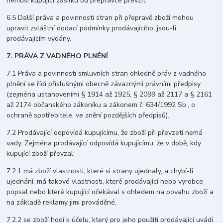
nemusí kupující zásilku od přepravce převzít.
6.5 Další práva a povinnosti stran při přepravě zboží mohou
upravit zvláštní dodací podmínky prodávajícího, jsou-li
prodávajícím vydány.
7. PRÁVA Z VADNÉHO PLNĚNÍ
7.1 Práva a povinnosti smluvních stran ohledně práv z vadného
plnění se řídí příslušnými obecně závaznými právními předpisy
(zejména ustanoveními § 1914 až 1925, § 2099 až 2117 a § 2161
až 2174 občanského zákoníku a zákonem č. 634/1992 Sb., o
ochraně spotřebitele, ve znění pozdějších předpisů).
7.2 Prodávající odpovídá kupujícímu, že zboží při převzetí nemá
vady. Zejména prodávající odpovídá kupujícímu, že v době, kdy
kupující zboží převzal:
7.2.1 má zboží vlastnosti, které si strany ujednaly, a chybí-li
ujednání, má takové vlastnosti, které prodávající nebo výrobce
popsal nebo které kupující očekával s ohledem na povahu zboží a
na základě reklamy jimi prováděné,
7.2.2 se zboží hodí k účelu, který pro jeho použití prodávající uvádí