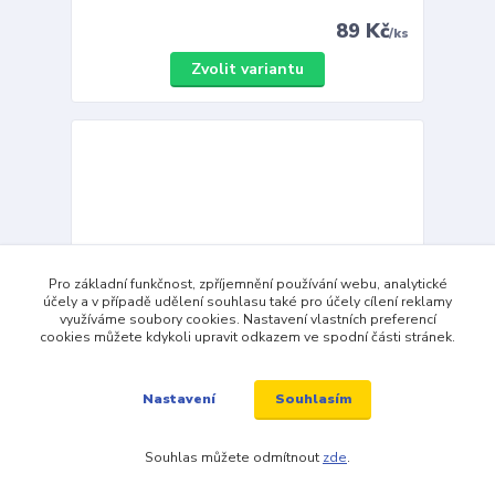
89 Kč
/
ks
Zvolit variantu
Pro základní funkčnost, zpříjemnění používání webu, analytické
účely a v případě udělení souhlasu také pro účely cílení reklamy
využíváme soubory cookies. Nastavení vlastních preferencí
cookies můžete kdykoli upravit odkazem ve spodní části stránek.
Souhlasím
Nastavení
Souhlas můžete odmítnout
zde
.
Dětské ponožky Adventurik VoXX tm. šedé