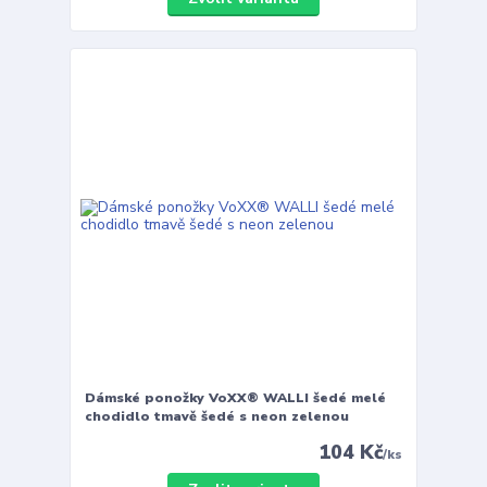
Dámské ponožky VoXX® WALLI šedé melé
chodidlo tmavě šedé s neon zelenou
104 Kč
/
ks