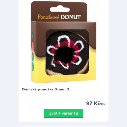
Dámské ponožky Donut 2
97 Kč
/
ks
Zvolit variantu