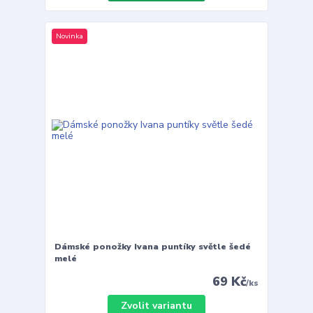
Novinka
Dámské ponožky Ivana puntíky světle šedé
melé
69 Kč
/
ks
Zvolit variantu