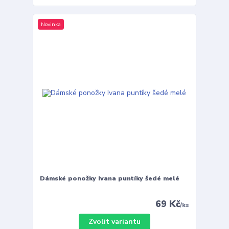
Novinka
Dámské ponožky Ivana puntíky šedé melé
69 Kč
/
ks
Zvolit variantu