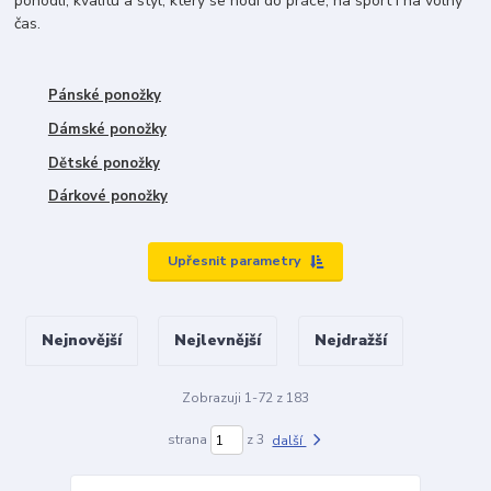
pohodlí, kvalitu a styl, který se hodí do práce, na sport i na volný
čas.
Pánské ponožky
Dámské ponožky
Dětské ponožky
Dárkové ponožky
Upřesnit parametry
Nejnovější
Nejlevnější
Nejdražší
Zobrazuji 1-72 z 183
strana
z 3
další