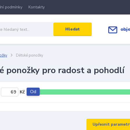
ní podmínky
Kontakty
obj
Hledat
ožky
Dětské ponožky
é ponožky pro radost a pohodlí
Od
Kč
Upřesnit parametr