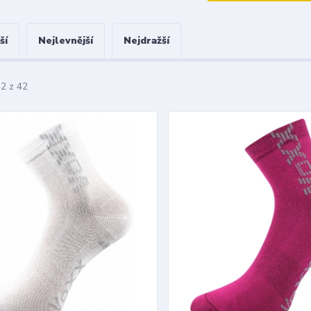
ší
Nejlevnější
Nejdražší
42 z 42