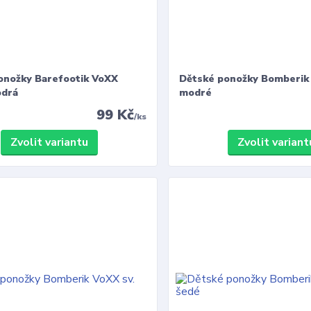
onožky Barefootik VoXX
Dětské ponožky Bomberik
drá
modré
99 Kč
/
ks
Zvolit variantu
Zvolit variant