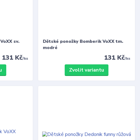
VoXX sv.
Dětské ponožky Bomberik VoXX tm.
modré
131 Kč
131 Kč
/
ks
/
ks
u
Zvolit variantu