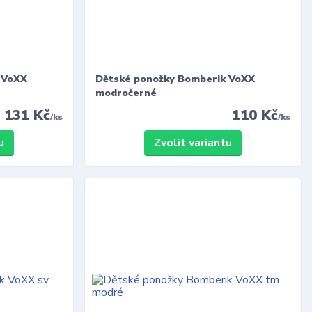
 VoXX
Dětské ponožky Bomberik VoXX
modročerné
131 Kč
110 Kč
/
ks
/
ks
u
Zvolit variantu