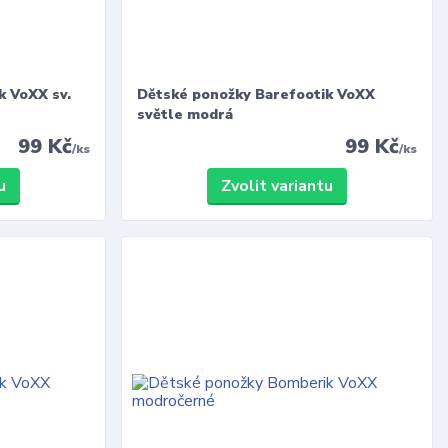
k VoXX sv.
Dětské ponožky Barefootik VoXX
světle modrá
99 Kč
99 Kč
/
ks
/
ks
u
Zvolit variantu