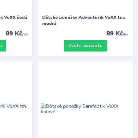
ik VoXX šedá
Dětské ponožky Adventurik VoXX tm.
modrá
89 Kč
89 Kč
/
ks
/
ks
u
Zvolit variantu