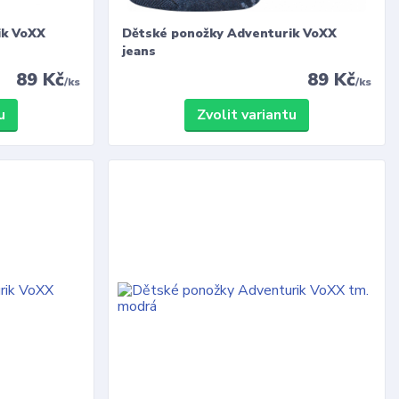
ik VoXX
Dětské ponožky Adventurik VoXX
jeans
89 Kč
89 Kč
/
ks
/
ks
u
Zvolit variantu