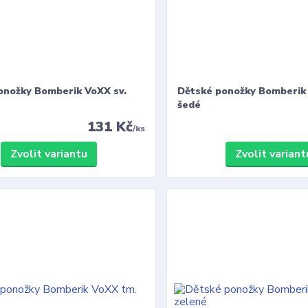
onožky Bomberik VoXX sv.
Dětské ponožky Bomberik 
šedé
131 Kč
/
ks
Zvolit variantu
Zvolit variant