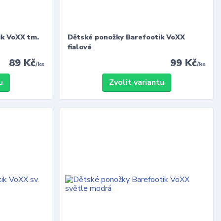
ik VoXX tm.
Dětské ponožky Barefootik VoXX
fialové
89 Kč
99 Kč
/
ks
/
ks
u
Zvolit variantu