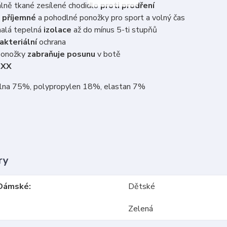
lně tkané zesílené chodidlo
proti prodření
 příjemné
a pohodlné ponožky pro sport a volný čas
alá tepelná
izolace
až do mínus 5-ti stupňů
akteriální
ochrana
ponožky
zabraňuje posunu
v botě
oXX
vlna 75%, polypropylen 18%, elastan 7%
ry
Dámské
Dětské
Zelená