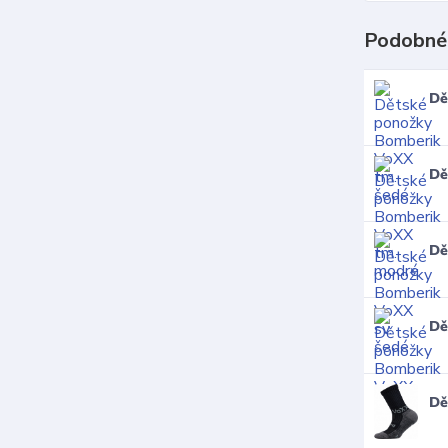
Podobné
Dě
Dě
Dě
Dě
Dě