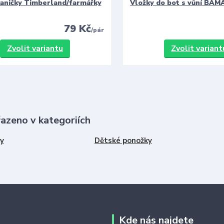
kaničky Timberland/farmářky
Vložky do bot s vůní BAMA
79 Kč
/
pár
Zvolit variantu
Zvolit variant
řazeno v kategoriích
y
Dětské ponožky
Kde nás najdete