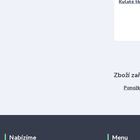
Kulaté t
Zboží za
Ponožk
Nabízíme
Menu