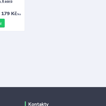
 6 párů
179 Kč
/
ks
u
Kontakty