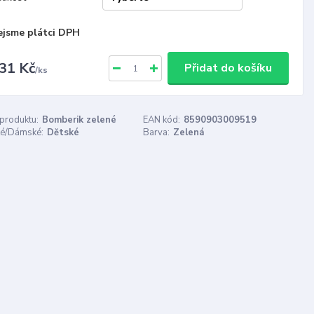
ejsme plátci DPH
31 Kč
Přidat do košíku
/
ks
 produktu:
Bomberik zelené
EAN kód:
8590903009519
é/Dámské:
Dětské
Barva:
Zelená