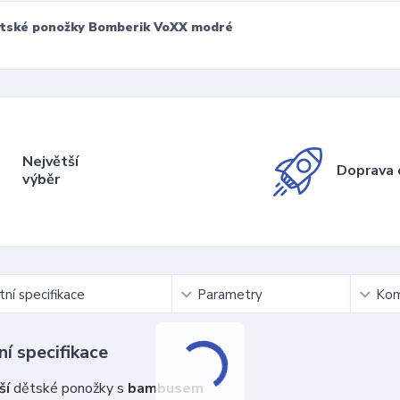
tské ponožky Bomberik VoXX modré
Největší
Doprava 
výběr
ní specifikace
Parametry
Kom
í specifikace
ší
dětské ponožky s
bambusem