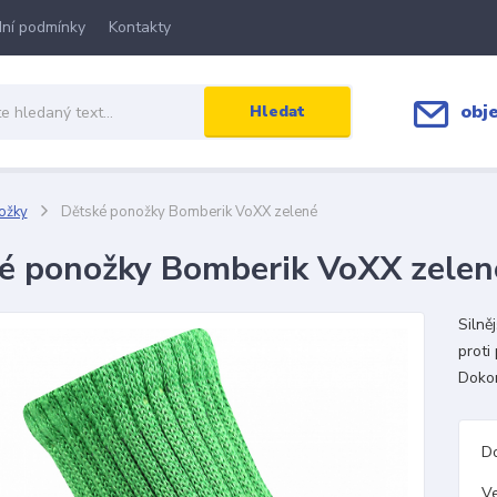
ní podmínky
Kontakty
obj
Hledat
ožky
Dětské ponožky Bomberik VoXX zelené
é ponožky Bomberik VoXX zelen
Silně
proti
Dokon
D
Ve