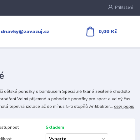
Přihlášení
0,00 Kč
ednavky@zavazuj.cz
é
jší dětské ponožky s bambusem Speciálně tkané zesílené chodidlo
 prodření Velmi příjemné a pohodlné ponožky pro sport a volný čas
alá tepelná izolace až do mínus 5-ti stupňů Antibakter...
celý popis
ostupnost
Skladem
likost