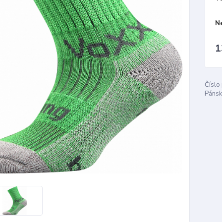
N
1
Číslo
Pánsk