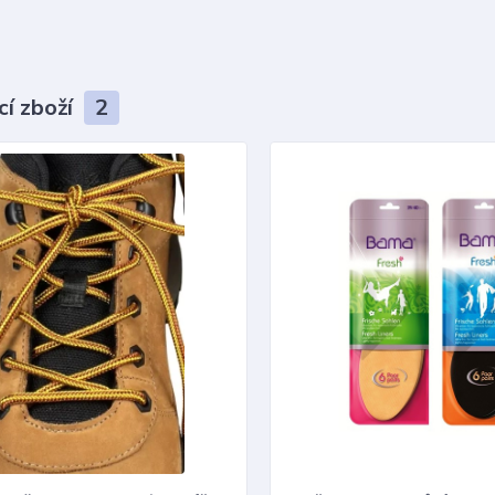
cí zboží
2