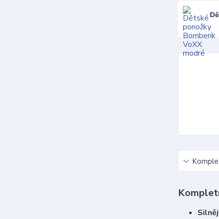
Dě
Komplet
Kompletn
Silněj