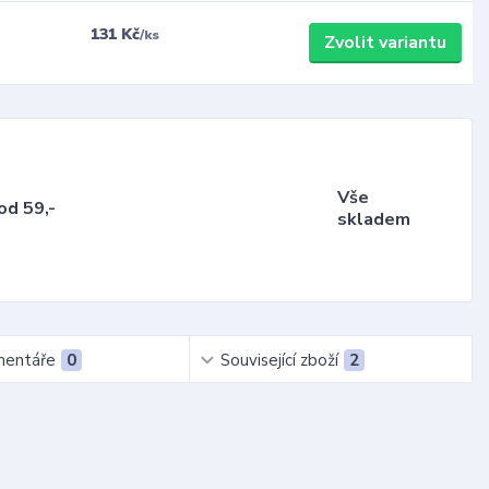
131 Kč
/
ks
Zvolit variantu
Vše
od 59,-
skladem
entáře
0
Související zboží
2