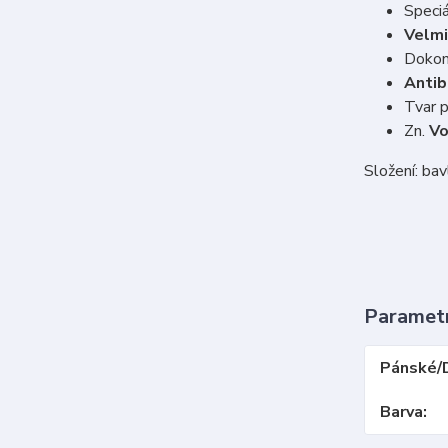
Speciá
Velmi
Dokon
Antib
Tvar 
Zn.
V
Složení: ba
Paramet
Pánské/
Barva