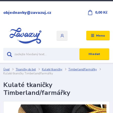
objednavky@zavazuj.cz
0,00 Kč
Menu
Hledat
Úvod
Tkaničky do bot
Kulaté tkaničky
Timberland/farmářky
Kulaté tkaničky Timberland/farmářky
Kulaté tkaničky
Timberland/farmářky