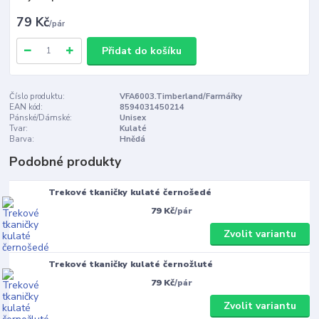
79 Kč
/
pár
Přidat do košíku
Číslo produktu:
VFA6003.Timberland/Farmářky
EAN kód:
8594031450214
Pánské/Dámské:
Unisex
Tvar:
Kulaté
Barva:
Hnědá
Podobné produkty
Trekové tkaničky kulaté černošedé
79 Kč
/
pár
Zvolit variantu
Trekové tkaničky kulaté černožluté
79 Kč
/
pár
Zvolit variantu