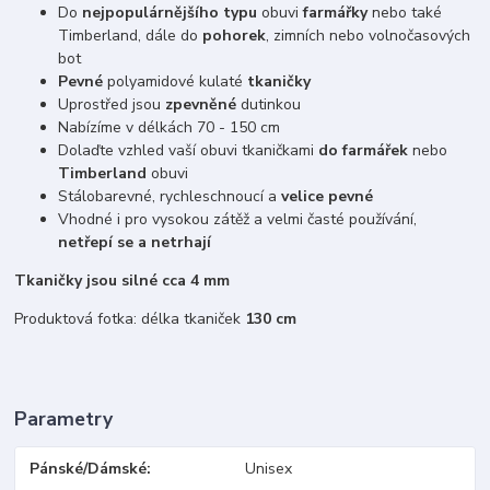
Do
nejpopulárnějšího typu
obuvi
farmářky
nebo také
Timberland, dále do
pohorek
, zimních nebo volnočasových
bot
Pevné
polyamidové kulaté
tkaničky
Uprostřed jsou
zpevněné
dutinkou
Nabízíme v délkách 70 - 150 cm
Dolaďte vzhled vaší obuvi tkaničkami
do farmářek
nebo
Timberland
obuvi
Stálobarevné, rychleschnoucí a
velice pevné
Vhodné i pro vysokou zátěž a velmi časté používání,
netřepí se a netrhají
Tkaničky jsou silné cca 4 mm
Produktová fotka: délka tkaniček
130 cm
Parametry
Pánské/Dámské
Unisex