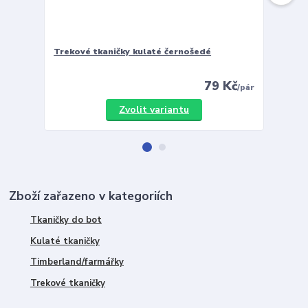
Trekové tkaničky kulaté černošedé
Vložky 
79 Kč
/
pár
Zvolit variantu
Zboží zařazeno v kategoriích
Tkaničky do bot
Kulaté tkaničky
Timberland/farmářky
Trekové tkaničky