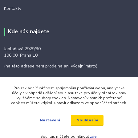
Kontakty
Kde nás najdete
Jabloňová 2929/30
106 00 Praha 10
(na této adrese není prodejna ani výdejní místo)
Pro základní funkčnost, zpříjemnění používání webu, analytické
účely a v případě udělení souhlasu také pro účely cílení reklamy
Kontakty
využíváme soubory cookies. Nastavení vlastních preferencí
cookies můžete kdykoli upravit odkazem ve spodní části stránek.
+420 703 024 309
Souhlasím
Nastavení
objednavky@zavazuj.cz
Souhlas můžete odmítnout
zde
.