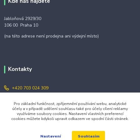
Kde nás najdete
Jabloňová 2929/30
106 00 Praha 10
(na této adrese není prodejna ani výdejní místo)
Kontakty
+420 703 024 309
objednavky@zavazuj.cz
Pro základní funkčnost, zpříjemnění používání webu, analytické
účely a v případě udělení souhlasu také pro účely cílení reklamy
využíváme soubory cookies. Nastavení vlastních preferencí
cookies můžete kdykoli upravit odkazem ve spodní části stránek.
Souhlasím
Nastavení