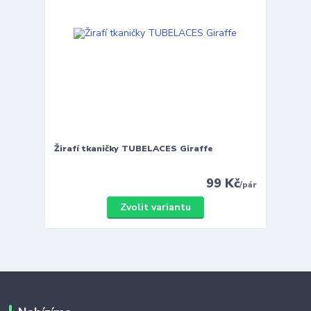
Žirafí tkaničky TUBELACES Giraffe
99 Kč
/
pár
Zvolit variantu