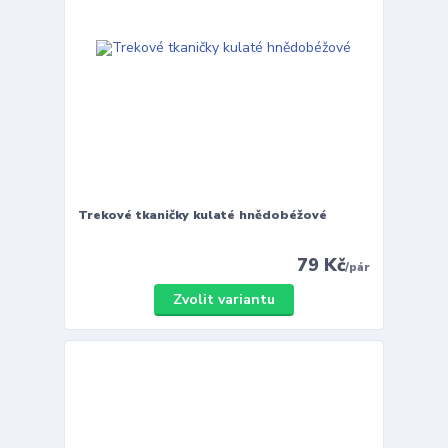
Trekové tkaničky kulaté hnědobéžové
79 Kč
/
pár
Zvolit variantu