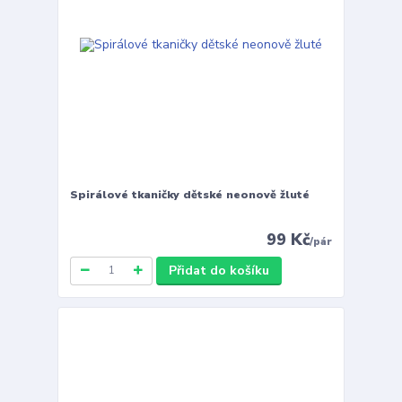
Spirálové tkaničky dětské neonově žluté
99 Kč
/
pár
Přidat do košíku