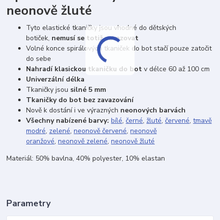
neonově žluté
Tyto elastické tkaničky jsou vhodné do dětských
botiček,
nemusí se totiž zavazovat
Volné konce spirálových tkaniček do bot stačí pouze zatočit
do sebe
Nahradí klasickou tkaničku do bot
v délce 60 až 100 cm
Univerzální délka
Tkaničky jsou
silné 5 mm
Tkaničky do bot bez zavazování
Nově k dostání i ve výrazných
neonových barvách
Všechny nabízené barvy:
bílé
,
černé
,
žluté
,
červené
,
tmavě
modré
,
zelené
,
neonově červené
,
neonově
oranžové
,
neonově zelené
,
neonově žluté
Materiál: 50% bavlna, 40% polyester, 10% elastan
Parametry