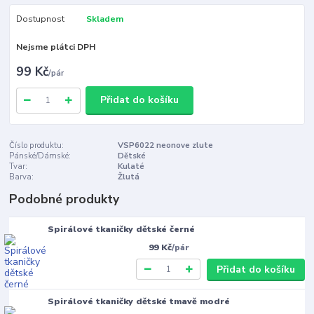
Dostupnost
Skladem
Nejsme plátci DPH
99 Kč
/
pár
Přidat do košíku
Číslo produktu:
VSP6022 neonove zlute
Pánské/Dámské:
Dětské
Tvar:
Kulaté
Barva:
Žlutá
Podobné produkty
Spirálové tkaničky dětské černé
99 Kč
/
pár
Přidat do košíku
Spirálové tkaničky dětské tmavě modré