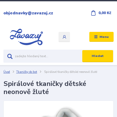
objednavky@zavazuj.cz
0,00 Kč
Menu
Hledat
Úvod
Tkaničky do bot
Spirálové tkaničky dětské neonově žluté
Spirálové tkaničky dětské
neonově žluté