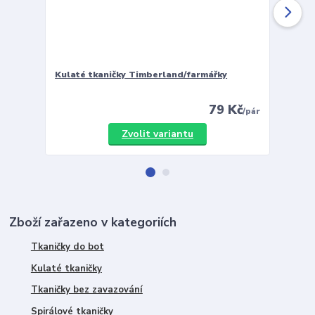
Kulaté tkaničky Timberland/farmářky
Vložky 
79 Kč
/
pár
Zvolit variantu
Zboží zařazeno v kategoriích
Tkaničky do bot
Kulaté tkaničky
Tkaničky bez zavazování
Spirálové tkaničky