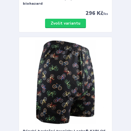
biohazard
296 Kč
/
ks
Zvolit variantu
Pánské bavlněné trenýrky Lonka® KARLOS