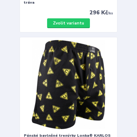
tráva
296 Kč
/
ks
Zvolit variantu
Pánské bavlněné trenýrky Lonka® KARLOS