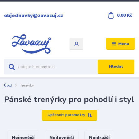
objednavky@zavazuj.cz
0,00 Kč
Menu
Hledat
Úvod
Trenýrky
Pánské trenýrky pro pohodlí i styl
Upřesnit parametry
Nejnovější
Nejlevnější
Nejdražší