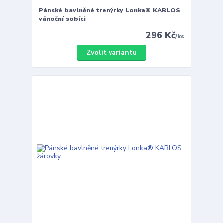
Pánské bavlněné trenýrky Lonka® KARLOS
vánoční sobíci
296 Kč
/
ks
Zvolit variantu