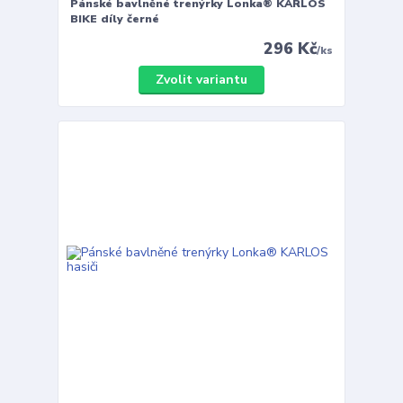
Pánské bavlněné trenýrky Lonka® KARLOS
BIKE díly černé
296 Kč
/
ks
Zvolit variantu