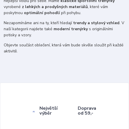
nejlepší volbu pro sebe. Máme
klasické sportovní trenýrky
vyrobené
z lehkých a prodyšných materiálů
, které vám
poskytnou
optimální pohodlí
při pohybu.
Nezapomínáme ani na ty, kteří hledají
trendy a stylový vzhled
. V
naší kategorii najdete také
moderní trenýrky
s originálními
potisky a vzory.
Objevte součást oblečení, která vám bude skvěle sloužit při každé
aktivitě.
Největší
Doprava
výběr
od 59,-