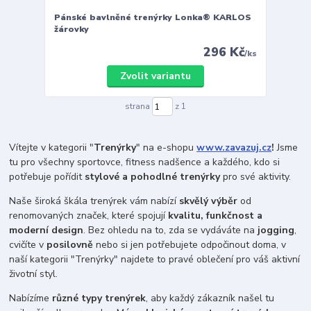
Pánské bavlněné trenýrky Lonka® KARLOS
žárovky
296 Kč
/
ks
Zvolit variantu
strana
z 1
Vítejte v kategorii "
Trenýrky
" na e-shopu
www.zavazuj.cz
!
Jsme
tu pro všechny sportovce, fitness nadšence a každého, kdo si
potřebuje pořídit
stylové a pohodlné trenýrky
pro své aktivity.
Naše široká škála trenýrek vám nabízí
skvělý výběr
od
renomovaných značek, které spojují
kvalitu, funkčnost a
moderní design
. Bez ohledu na to, zda se vydáváte na
jogging
,
cvičíte v
posilovně
nebo si jen potřebujete odpočinout doma, v
naší kategorii "Trenýrky" najdete to pravé oblečení pro váš aktivní
životní styl.
Nabízíme
různé typy trenýrek
, aby každý zákazník našel tu