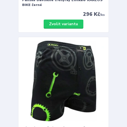
BIKE černé
296 Kč
/
ks
Zvolit variantu