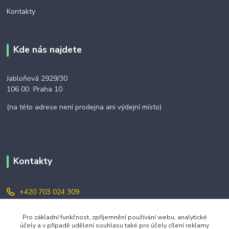
Kontakty
Kde nás najdete
Jabloňová 2929/30
106 00 Praha 10
(na této adrese není prodejna ani výdejní místo)
Kontakty
+420 703 024 309
objednavky@zavazuj.cz
Pro základní funkčnost, zpříjemnění používání webu, analytické
účely a v případě udělení souhlasu také pro účely cílení reklamy