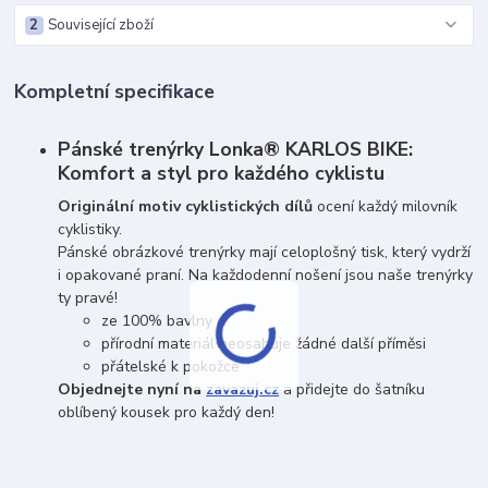
2
Související zboží
Kompletní specifikace
Pánské trenýrky Lonka® KARLOS BIKE:
Komfort a styl pro každého cyklistu
Originální motiv cyklistických dílů
ocení každý milovník
cyklistiky.
Pánské obrázkové trenýrky mají celoplošný tisk, který vydrží
i opakované praní. Na každodenní nošení jsou naše trenýrky
ty pravé!
ze 100% bavlny
přírodní materiál neosahuje žádné další příměsi
přátelské k pokožce
Objednejte nyní na
zavazuj.cz
a přidejte do šatníku
oblíbený kousek pro každý den!