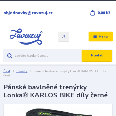
objednavky@zavazuj.cz
0,00 Kč
Menu
Hledat
Úvod
Trenýrky
Pánské bavlněné trenýrky Lonka® KARLOS BIKE díly
černé
Pánské bavlněné trenýrky
Lonka® KARLOS BIKE díly černé