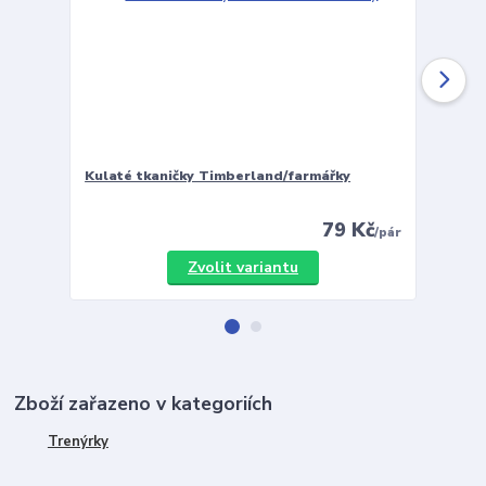
Kulaté tkaničky Timberland/farmářky
Vložky 
79 Kč
/
pár
Zvolit variantu
Zboží zařazeno v kategoriích
Trenýrky