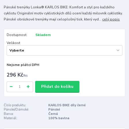
Pánské trenýrky Lonka® KARLOS BIKE: Komfort a styl pro každého
cyklistu Originální motiv cyklistických dílů ocení každý milovník cyklistiky.
Pánské obrázkové trenýrky mají celoplošný tisk, který vyd...
celý popis
Dostupnost
Skladem
Velikost
Nejsme plátci DPH
296 Kč
/
ks
Přidat do košíku
Číslo produktu:
KARLOS BIKE díly černé
Pánské/Dámské:
Pánské
Barva:
Černá
Materiál:
100% bavlna