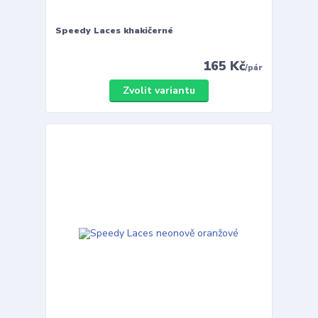
Speedy Laces khakičerné
165 Kč
/
pár
Zvolit variantu