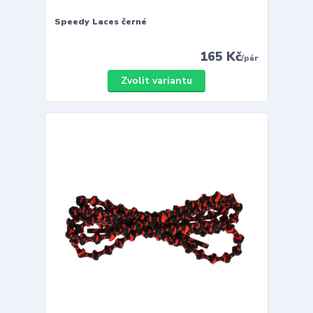
Speedy Laces černé
165 Kč
/
pár
Zvolit variantu