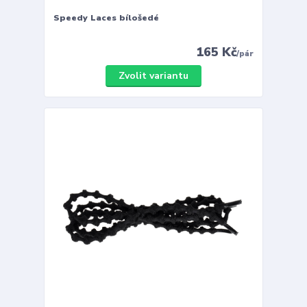
Speedy Laces bílošedé
165 Kč
/
pár
Zvolit variantu