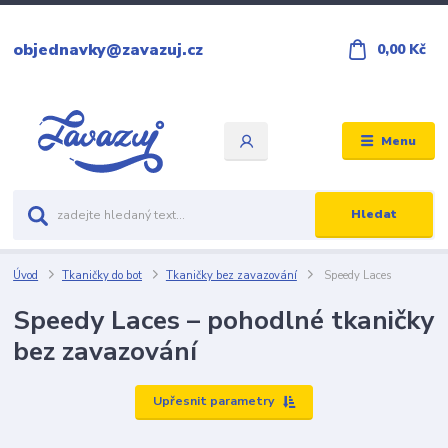
objednavky@zavazuj.cz
0,00 Kč
Menu
Hledat
Úvod
Tkaničky do bot
Tkaničky bez zavazování
Speedy Laces
Speedy Laces – pohodlné tkaničky
bez zavazování
Upřesnit parametry