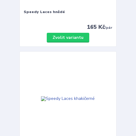
Speedy Laces hnědé
165 Kč
/
pár
Zvolit variantu