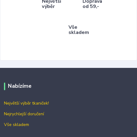
Největší
Doprava
výběr
od 59,-
Vše
skladem
Nabízíme
Největší výběr tkaniček!
Nejrychlejší doručení
Vše skladem