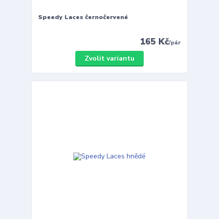
Speedy Laces černočervené
165 Kč
/
pár
Zvolit variantu