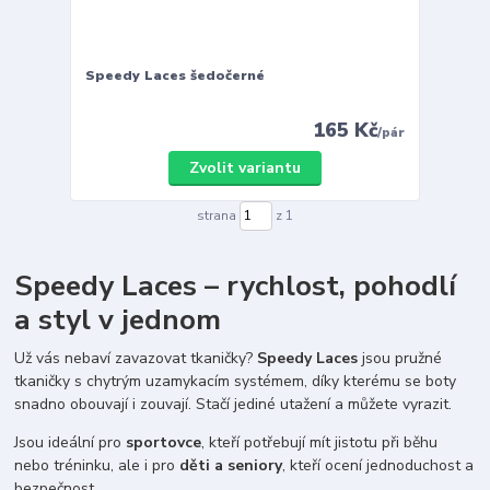
Speedy Laces šedočerné
165 Kč
/
pár
Zvolit variantu
strana
z 1
Speedy Laces – rychlost, pohodlí
a styl v jednom
Už vás nebaví zavazovat tkaničky?
Speedy Laces
jsou pružné
tkaničky s chytrým uzamykacím systémem, díky kterému se boty
snadno obouvají i zouvají. Stačí jediné utažení a můžete vyrazit.
Jsou ideální pro
sportovce
, kteří potřebují mít jistotu při běhu
nebo tréninku, ale i pro
děti a seniory
, kteří ocení jednoduchost a
bezpečnost.