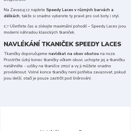
Na Zavazuj.cz najdete
Speedy Laces v různých barvách a
délkách
, takže si snadno vyberete ty pravé pro své boty i styl.
👉 Ušetřete čas a získejte maximální pohodlí – Speedy Laces jsou
moderní náhradou klasických tkaniček.
NAVLÉKÁNÍ TKANIČEK SPEEDY LACES
Tkaničky doporučujeme
navlékat na obuv obutou
na noze.
Prostrčte úzký konec tkaničky očkem obuvi, uchopte jej a tkaničku
natáhněte - uzlíky na tkaničce zmizí a vy ji můžete snadno
provléknout. Volné konce tkaničky není potřeba zavazovat, pokud
jsou delší, stačí je pouze zastrčit pod šněrování.