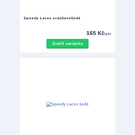
Speedy Laces oranžovošedé
165 Kč
/
pár
Zvolit variantu