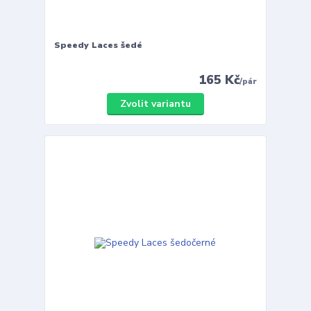
Speedy Laces šedé
165 Kč
/
pár
Zvolit variantu