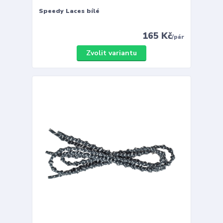
Speedy Laces bílé
165 Kč
/
pár
Zvolit variantu