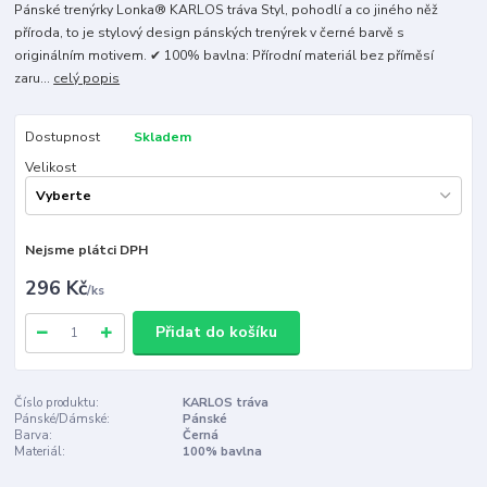
Pánské trenýrky Lonka® KARLOS tráva Styl, pohodlí a co jiného něž
příroda, to je stylový design pánských trenýrek v černé barvě s
originálním motivem. ✔ 100% bavlna: Přírodní materiál bez příměsí
zaru...
celý popis
Dostupnost
Skladem
Velikost
Nejsme plátci DPH
296 Kč
/
ks
Přidat do košíku
Číslo produktu:
KARLOS tráva
Pánské/Dámské:
Pánské
Barva:
Černá
Materiál:
100% bavlna