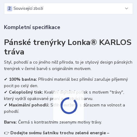
2
Související zboží
Kompletní specifikace
Pánské trenýrky Lonka® KARLOS
tráva
Styl, pohodlí a co jiného něž příroda, to je stylový design pánských
trenýrek v černé barvě s originálním motivem.
✔
100% bavlna:
Přírodní materiál bez příměsí zaručuje příjemný
pocit po celý den.
✔
Celoplošný tisk:
Kvalitní digitální potisk s motivem "trávy",
který vydrží opakované praní a neztrácí barvu.
✔
Maximální pohodlí:
Střih navržený s důrazem na volnost a
pohodlí.
Barva:
Černá s kontrastními zelenými motivy trávy.
👉
Dodejte svému šatníku trochu zelené energie –