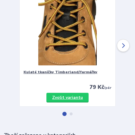
Kulaté tkaničky Timberland/farmářky
Vložky 
79 Kč
/
pár
Zvolit variantu