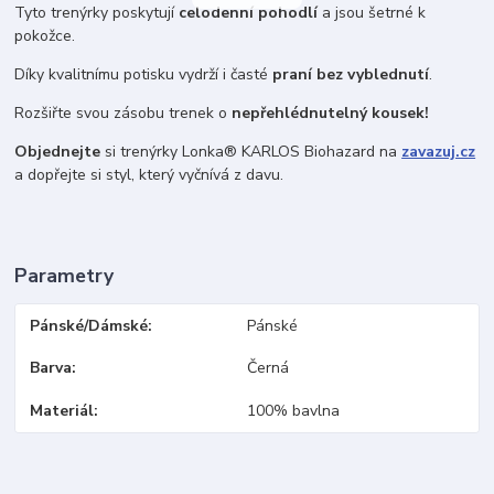
Tyto trenýrky poskytují
celodenní pohodlí
a jsou šetrné k
pokožce.
Díky kvalitnímu potisku vydrží i časté
praní bez vyblednutí
.
Rozšiřte svou zásobu trenek o
nepřehlédnutelný kousek!
Objednejte
si trenýrky Lonka® KARLOS Biohazard na
zavazuj.cz
a dopřejte si styl, který vyčnívá z davu.
Parametry
Pánské/Dámské
Pánské
Barva
Černá
Materiál
100% bavlna