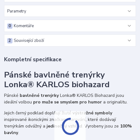
Parametry
0
Komentáře
2
Související zboží
Kompletní specifikace
Pánské bavlněné trenýrky
Lonka® KARLOS biohazard
Pánské
bavlněné trenýrky
Lonka® KARLOS Biohazard jsou
ideální volbou
pro muže se smyslem pro humor
a originalitu.
Jejich černý podklad doplňují žluté
výstražné symboly
inspirované ikonickými značkami varování, které dodávají
trenýrkám odvážný a
jedinečný vzhled
. Vyrobeny jsou ze
100%
bavlny
.