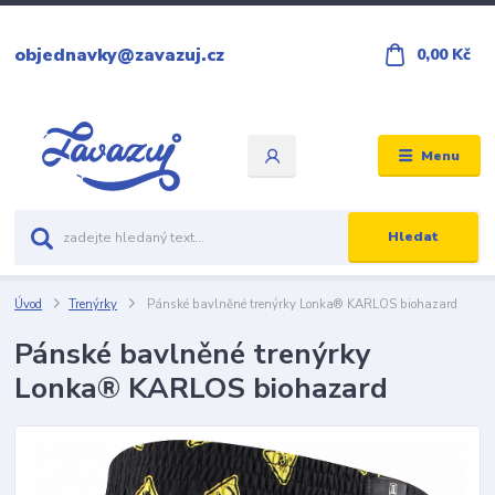
objednavky@zavazuj.cz
0,00 Kč
Menu
Hledat
Úvod
Trenýrky
Pánské bavlněné trenýrky Lonka® KARLOS biohazard
Pánské bavlněné trenýrky
Lonka® KARLOS biohazard