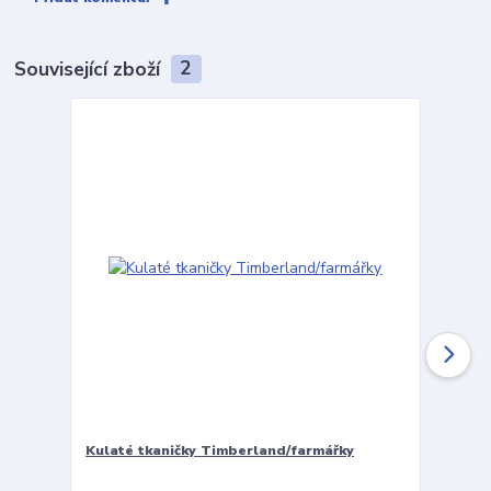
Související zboží
2
Kulaté tkaničky Timberland/farmářky
Vložky 