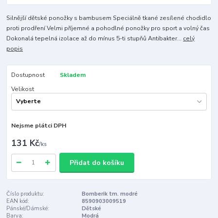
Silnější dětské ponožky s bambusem Speciálně tkané zesílené chodidlo
proti prodření Velmi příjemné a pohodlné ponožky pro sport a volný čas
Dokonalá tepelná izolace až do mínus 5-ti stupňů Antibakter...
celý
popis
Dostupnost
Skladem
Velikost
Nejsme plátci DPH
131 Kč
/
ks
Přidat do košíku
Číslo produktu:
Bomberik tm. modré
EAN kód:
8590903009519
Pánské/Dámské:
Dětské
Barva:
Modrá