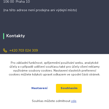
106 00 Praha 10
(na této adrese není prodejna ani výdejní místo)
Kontakty
+420 703 024 309
objednavky@zavazuj.cz
Pro základní funkčnost, zpříjemnění používání webu, analytické
účely a v případě udělení souhlasu také pro účely cílení reklamy
využíváme soubory cookies. Nastavení vlastních preferencí
cookies můžete kdykoli upravit odkazem ve spodní části stránek.
Souhlasím
Nastavení
© 2026 zavazuj.cz Všechna práva vyhrazena.
Souhlas můžete odmítnout
zde
.