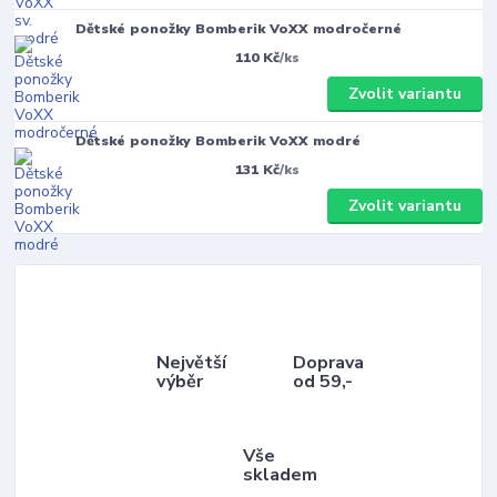
Dětské ponožky Bomberik VoXX modročerné
110 Kč
/
ks
Zvolit variantu
Dětské ponožky Bomberik VoXX modré
131 Kč
/
ks
Zvolit variantu
Největší
Doprava
výběr
od 59,-
Vše
skladem