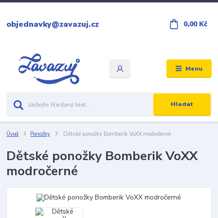
objednavky@zavazuj.cz
0,00 Kč
Menu
Hledat
Úvod
Ponožky
Dětské ponožky Bomberik VoXX modročerné
Dětské ponožky Bomberik VoXX
modročerné