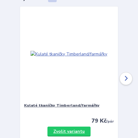
Kulaté tkaničky Timberland/farmářky
Vložky 
79 Kč
/
pár
Zvolit variantu