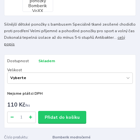
Silnější dětské ponožky s bambusem Speciálně tkané zesílené chodidlo
proti prodření Velmi příjemné a pohodlné ponožky pro sport a volný čas
Dokonalá tepelná izolace až do mínus 5-ti stupňů Antibakter...
celý
popis
Dostupnost
Skladem
Velikost
Nejsme plátci DPH
110 Kč
/
ks
Přidat do košíku
Číslo produktu:
Bomberik modročerné