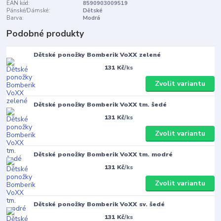
EAN kód:
8590903009519
Pánské/Dámské:
Dětské
Barva:
Modrá
Podobné produkty
Dětské ponožky Bomberik VoXX zelené
131 Kč
/
ks
Zvolit variantu
Dětské ponožky Bomberik VoXX tm. šedé
131 Kč
/
ks
Zvolit variantu
Dětské ponožky Bomberik VoXX tm. modré
131 Kč
/
ks
Zvolit variantu
Dětské ponožky Bomberik VoXX sv. šedé
131 Kč
/
ks