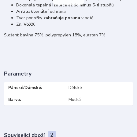
Dokonalá tepelná
izolace
až do mínus 5-ti stupňů
Antibakteriální
ochrana
Tvar ponožky
zabraňuje posunu
v botě
Zn.
VoXX
Složení: bavlna 75%, polypropylen 18%, elastan 7%
Parametry
Pánské/Dámské
Dětské
Barva
Modrá
Související zboží
2