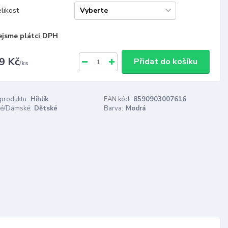
likost
ejsme plátci DPH
9 Kč
Přidat do košíku
/
ks
 produktu:
Hihlík
EAN kód:
8590903007616
é/Dámské:
Dětské
Barva:
Modrá