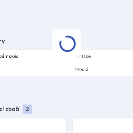
ry
Dámské
Dětské
Modrá
cí zboží
2