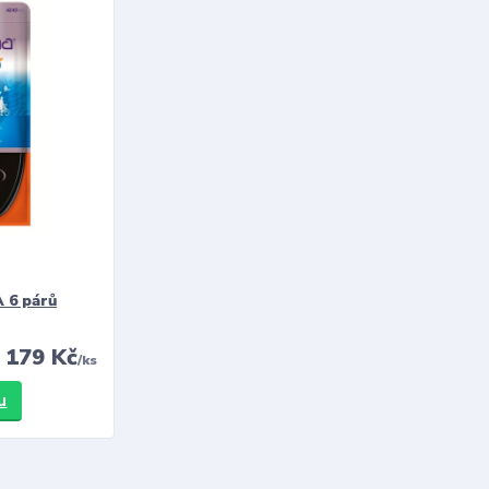
 6 párů
179 Kč
/
ks
u