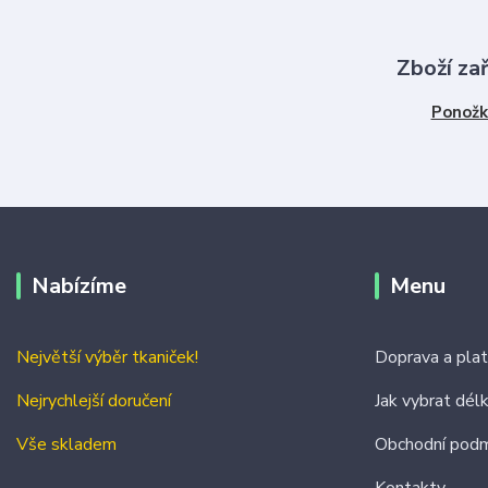
Zboží za
Ponožk
Nabízíme
Menu
Největší výběr tkaniček!
Doprava a pla
Nejrychlejší doručení
Jak vybrat dél
Vše skladem
Obchodní podm
Kontakty