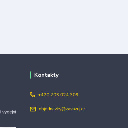
Kontakty
+420 703 024 309
objednavky@zavazuj.cz
i výdejní