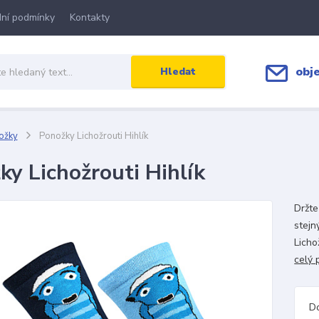
ní podmínky
Kontakty
obj
Hledat
ožky
Ponožky Lichožrouti Hihlík
ky Lichožrouti Hihlík
Držte
stejn
Licho
celý 
D