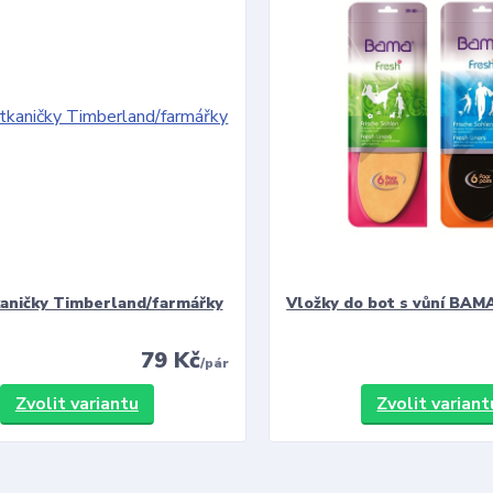
kaničky Timberland/farmářky
Vložky do bot s vůní BAMA
79 Kč
/
pár
Zvolit variantu
Zvolit variant