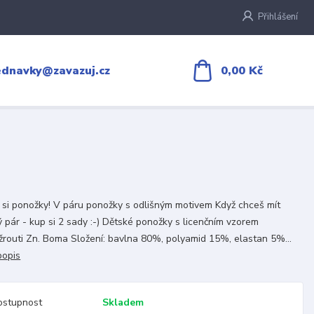
Přihlášení
0,00 Kč
ednavky@zavazuj.cz
 si ponožky! V páru ponožky s odlišným motivem Když chceš mít
ý pár - kup si 2 sady :-) Dětské ponožky s licenčním vzorem
žrouti Zn. Boma Složení: bavlna 80%, polyamid 15%, elastan 5%...
popis
ostupnost
Skladem