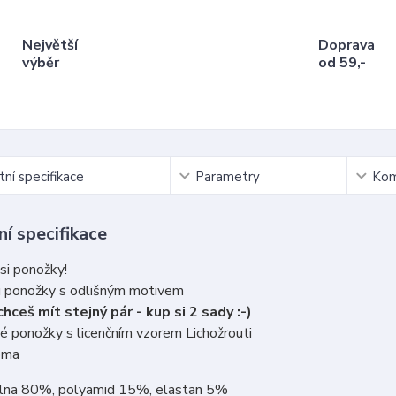
Největší
Doprava
výběr
od 59,-
ní specifikace
Parametry
Kom
í specifikace
si ponožky!
u ponožky s odlišným motivem
hceš mít stejný pár - kup si 2 sady :-)
 ponožky s licenčním vzorem Lichožrouti
oma
vlna 80%, polyamid 15%, elastan 5%