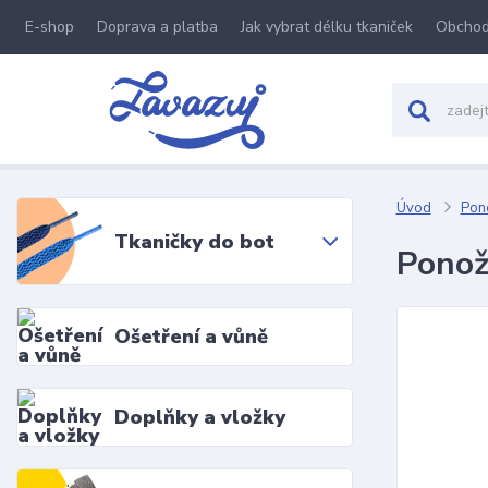
E-shop
Doprava a platba
Jak vybrat délku tkaniček
Obchod
Úvod
Pon
Tkaničky do bot
Ponož
Ošetření a vůně
Doplňky a vložky