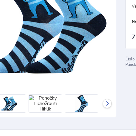
Ve
N
7
Číslo
Pánsk