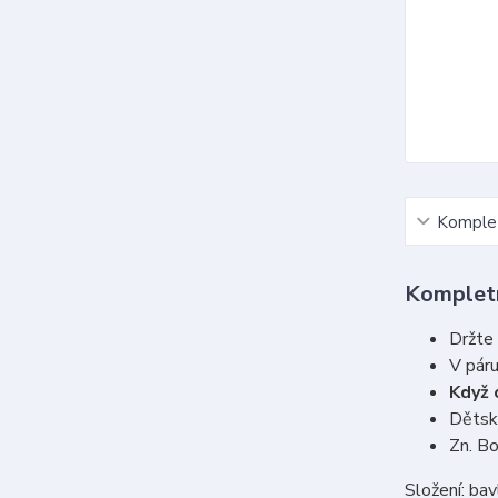
Komplet
Kompletn
Držte 
V pár
Když c
Dětské
Zn. B
Složení: ba