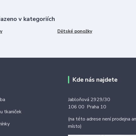
řazeno v kategoriích
y
Dětské ponožky
Kde nás najdete
tba
Jabloňová 2929/30
106 00 Praha 10
ku tkaniček
(na této adrese není prodejna an
ínky
místo)