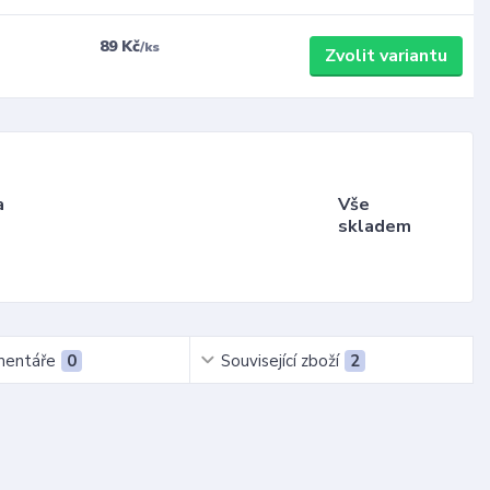
89 Kč
/
ks
Zvolit variantu
a
Vše
skladem
entáře
0
Související zboží
2