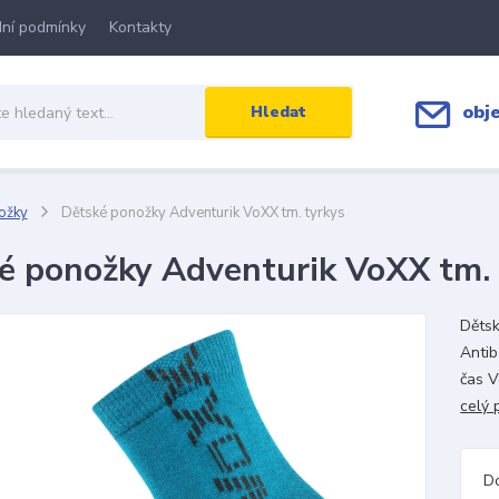
ní podmínky
Kontakty
obj
Hledat
ožky
Dětské ponožky Adventurik VoXX tm. tyrkys
é ponožky Adventurik VoXX tm. 
Dětsk
Antib
čas V
celý 
D