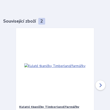
Související zboží
2
Kulaté tkaničky Timberland/farmářky
Vložky 