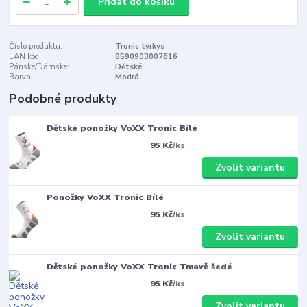
Přidat do košíku
Číslo produktu:
Tronic tyrkys
EAN kód:
8590903007616
Pánské/Dámské:
Dětské
Barva:
Modrá
Podobné produkty
Dětské ponožky VoXX Tronic Bílé
95 Kč
/
ks
Zvolit variantu
Ponožky VoXX Tronic Bílé
95 Kč
/
ks
Zvolit variantu
Dětské ponožky VoXX Tronic Tmavě šedé
95 Kč
/
ks
Zvolit variantu