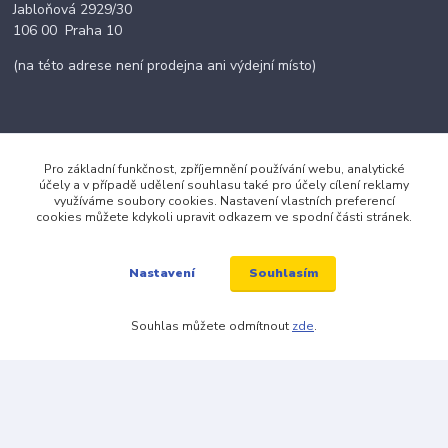
Jabloňová 2929/30
106 00 Praha 10
(na této adrese není prodejna ani výdejní místo)
Kontakty
Pro základní funkčnost, zpříjemnění používání webu, analytické
účely a v případě udělení souhlasu také pro účely cílení reklamy
využíváme soubory cookies. Nastavení vlastních preferencí
cookies můžete kdykoli upravit odkazem ve spodní části stránek.
+420 703 024 309
objednavky@zavazuj.cz
Souhlasím
Nastavení
Souhlas můžete odmítnout
zde
.
© 2026 zavazuj.cz Všechna práva vyhrazena.