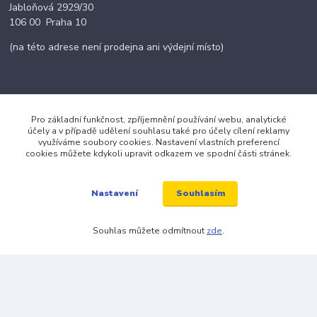
Jabloňová 2929/30
106 00 Praha 10
(na této adrese není prodejna ani výdejní místo)
Kontakty
Pro základní funkčnost, zpříjemnění používání webu, analytické
účely a v případě udělení souhlasu také pro účely cílení reklamy
využíváme soubory cookies. Nastavení vlastních preferencí
cookies můžete kdykoli upravit odkazem ve spodní části stránek.
+420 703 024 309
Souhlasím
objednavky@zavazuj.cz
Nastavení
Souhlas můžete odmítnout
zde
.
© 2026 zavazuj.cz Všechna práva vyhrazena.