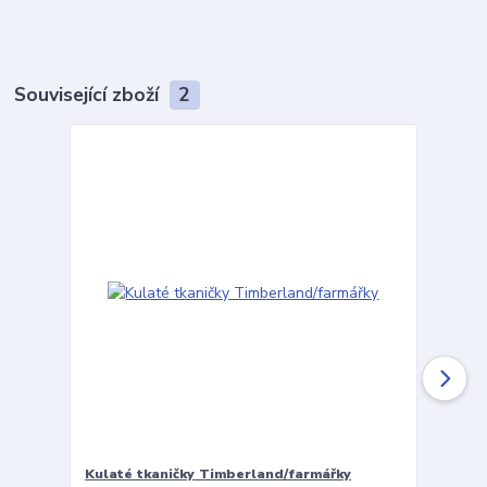
Související zboží
2
Kulaté tkaničky Timberland/farmářky
Vložky 