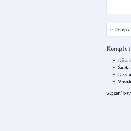
Komplet
Kompletn
Děts
Široká
Díky
o
Vhod
Složení: ba