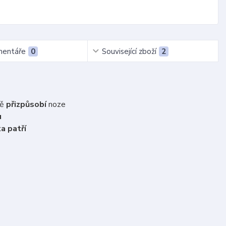
entáře
0
Související zboží
2
ně
přizpůsobí
noze
u
a patří