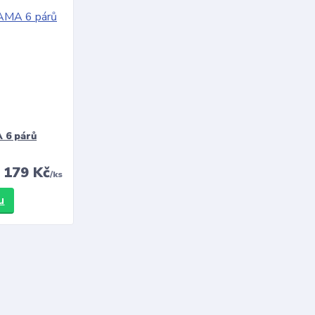
 6 párů
179 Kč
/
ks
u