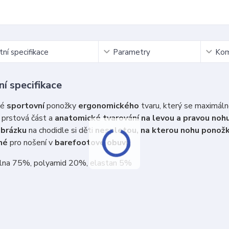
ní specifikace
Parametry
Kom
í specifikace
ké
sportovní
ponožky
ergonomického
tvaru, který se maximál
 prstová část a
anatomické tvarování na levou a pravou noh
brázku
na chodidle si děti
nespletou, na kterou nohu ponožk
né
pro nošení v
barefootové obuvi
vlna 75%, polyamid 20%, elastan 5%