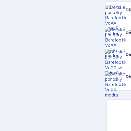
Dě
Dě
Dě
Dě