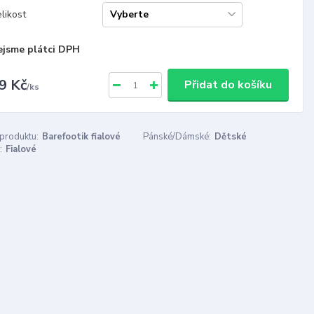
likost
ejsme plátci DPH
9 Kč
Přidat do košíku
/
ks
 produktu:
Barefootik fialové
Pánské/Dámské:
Dětské
:
Fialové