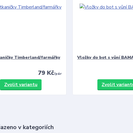
kaničky Timberland/farmářky
Vložky do bot s vůní BAMA
79 Kč
/
pár
Zvolit variantu
Zvolit variant
řazeno v kategoriích