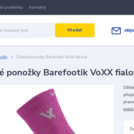
ní podmínky
Kontakty
obj
Hledat
ožky
Dětské ponožky Barefootik VoXX fialové
é ponožky Barefootik VoXX fialo
Dětsk
přizp
pravo
popis
D