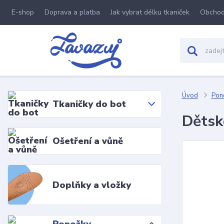
E-shop
Doprava a platba
Jak vybrat délku tkaniček
Obchod
Úvod
Pon
Tkaničky do bot
Dětsk
Ošetření a vůně
Doplňky a vložky