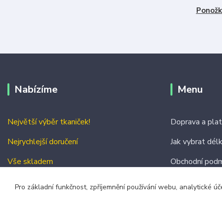
Ponožk
Nabízíme
Menu
Největší výběr tkaniček!
Doprava a pla
Nejrychlejší doručení
Jak vybrat dél
Vše skladem
Obchodní podm
Kontakty
Pro základní funkčnost, zpříjemnění používání webu, analytické úč