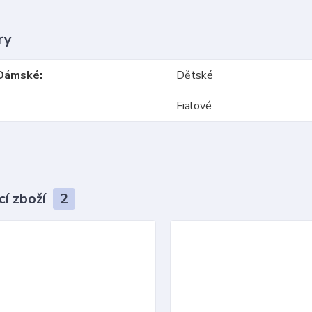
ry
Dámské
Dětské
Fialové
cí zboží
2