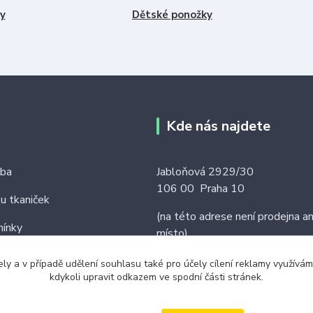
y
Dětské ponožky
Kde nás najdete
tba
Jabloňová 2929/30
106 00 Praha 10
ku tkaniček
(na této adrese není prodejna an
ínky
místo)
ely a v případě udělení souhlasu také pro účely cílení reklamy využív
kdykoli upravit odkazem ve spodní části stránek.