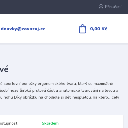
Přihlášení
0,00 Kč
ednavky@zavazuj.cz
vé
é sportovní ponožky ergonomického tvaru, který se maximálně
ůsobí noze Široká prstová část a anatomické tvarování na levou a
u nohu Díky obrázku na chodidle si děti nespletou, na ktero...
celý
ostupnost
Skladem