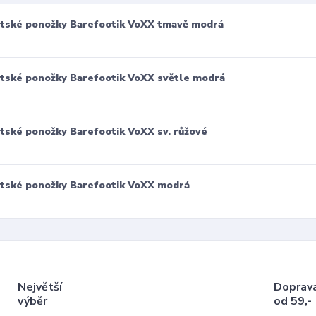
tské ponožky Barefootik VoXX tmavě modrá
tské ponožky Barefootik VoXX světle modrá
tské ponožky Barefootik VoXX sv. růžové
tské ponožky Barefootik VoXX modrá
Největší
Doprav
výběr
od 59,-