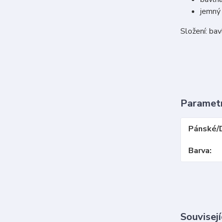
jemný
Složení: ba
Paramet
Pánské/
Barva
Souvisejí