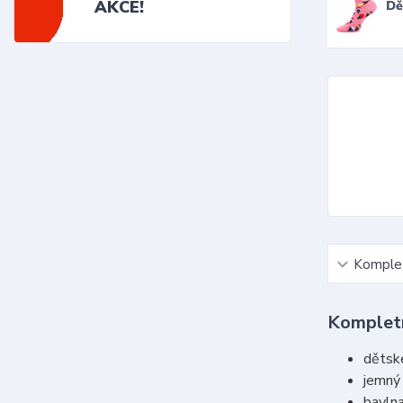
AKCE!
Dě
Komplet
Kompletn
dětské
jemný
bavlna