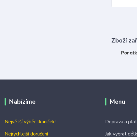
Zboží za
Ponožk
Nabízíme
Menu
Největší výběr tkaniček!
Doprava a pla
Nejrychlejší doručení
Jak vybrat dél