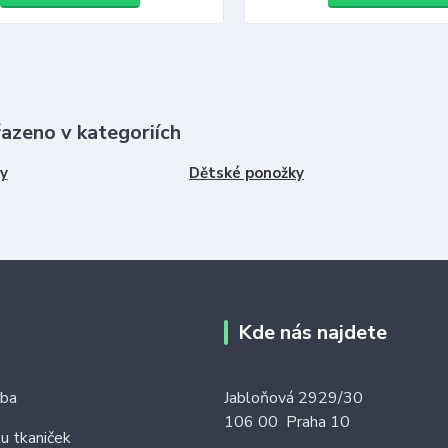
řazeno v kategoriích
y
Dětské ponožky
Kde nás najdete
tba
Jabloňová 2929/30
106 00 Praha 10
ku tkaniček