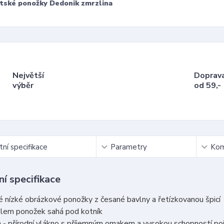
tské ponožky Dedonik zmrzlina
Největší
Doprav
výběr
od 59,-
ní specifikace
Parametry
Kom
í specifikace
 nízké obrázkové ponožky z česané bavlny a řetízkovanou špicí
 lem ponožek sahá pod kotník
 - přírodní vlákno s příjemným omakem a vysokou schopností po