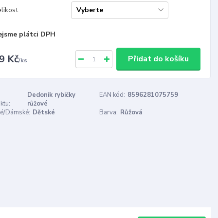
likost
ejsme plátci DPH
9 Kč
Přidat do košíku
/
ks
Dedonik rybičky
EAN kód:
8596281075759
ktu:
růžové
é/Dámské:
Dětské
Barva:
Růžová