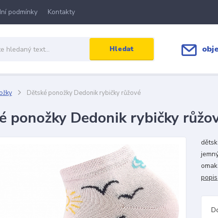
ní podmínky
Kontakty
obj
Hledat
ožky
Dětské ponožky Dedonik rybičky růžové
é ponožky Dedonik rybičky růžo
dětsk
jemný
omake
popis
D