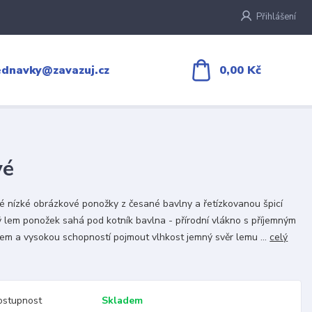
Přihlášení
0,00 Kč
ednavky@zavazuj.cz
vé
é nízké obrázkové ponožky z česané bavlny a řetízkovanou špicí
 lem ponožek sahá pod kotník bavlna - přírodní vlákno s příjemným
m a vysokou schopností pojmout vlhkost jemný svěr lemu ...
celý
ostupnost
Skladem