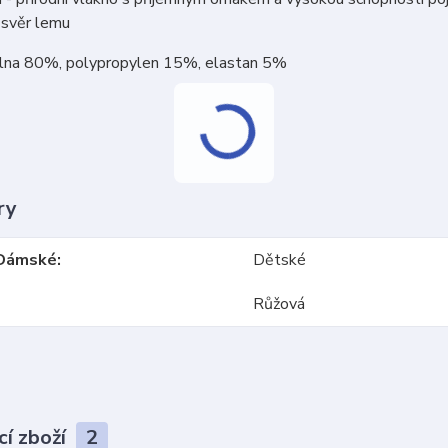
 svěr lemu
vlna 80%, polypropylen 15%, elastan 5%
ry
Dámské
Dětské
Růžová
cí zboží
2