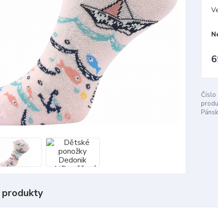
Ve
N
6
Číslo
produ
Pánsk
 produkty