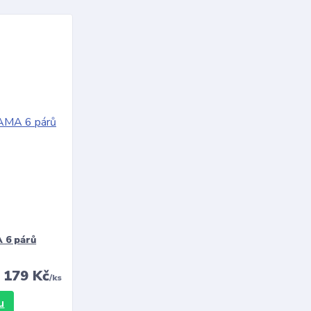
 6 párů
179 Kč
/
ks
u