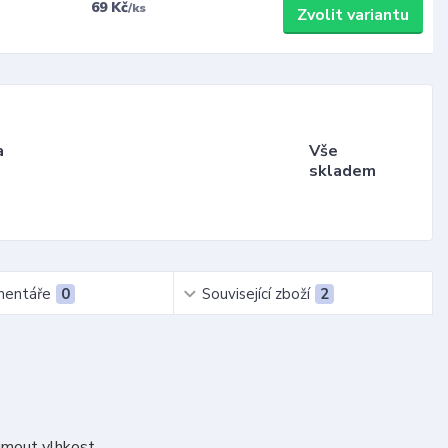
69 Kč
/
ks
Zvolit variantu
a
Vše
skladem
entáře
0
Související zboží
2
jmout vlhkost