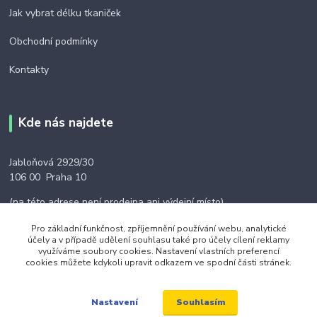
Jak vybrat délku tkaniček
Obchodní podmínky
Kontakty
Kde nás najdete
Jabloňová 2929/30
106 00 Praha 10
(na této adrese není prodejna ani výdejní místo)
Pro základní funkčnost, zpříjemnění používání webu, analytické
účely a v případě udělení souhlasu také pro účely cílení reklamy
využíváme soubory cookies. Nastavení vlastních preferencí
cookies můžete kdykoli upravit odkazem ve spodní části stránek.
Kontakty
Souhlasím
Nastavení