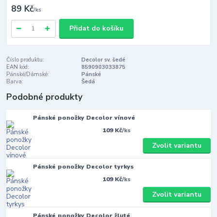
89 Kč
/
ks
Přidat do košíku
Číslo produktu:
Decolor sv. šedé
EAN kód:
8590903033875
Pánské/Dámské:
Pánské
Barva:
Šedá
Podobné produkty
Pánské ponožky Decolor vínové
109 Kč
/
ks
Zvolit variantu
Pánské ponožky Decolor tyrkys
109 Kč
/
ks
Zvolit variantu
Pánské ponožky Decolor žluté