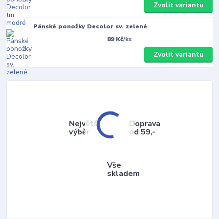
Zvolit variantu
Pánské ponožky Decolor sv. zelené
89 Kč
/
ks
Zvolit variantu
Největší
Doprava
výběr
od 59,-
Vše
skladem