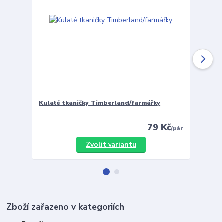
Kulaté tkaničky Timberland/farmářky
Vložky 
79 Kč
/
pár
Zvolit variantu
Zboží zařazeno v kategoriích