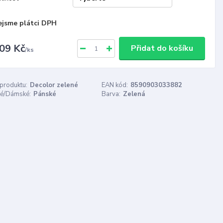
ejsme plátci DPH
09 Kč
Přidat do košíku
/
ks
 produktu:
Decolor zelené
EAN kód:
8590903033882
é/Dámské:
Pánské
Barva:
Zelená