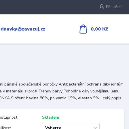
Přihlášení
0,00 Kč
ednavky@zavazuj.cz
tní pánské společenské ponožky Antibakteriální ochrana díky iontům
ra v materiálu silproX Trendy barvy Pohodlné díky volnějšímu lemu
ONKA Složení: bavlna 80%, polyamid 15%, elastan 5%...
celý popis
ostupnost
Skladem
likost