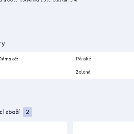
ry
Dámské
Pánské
Zelená
cí zboží
2