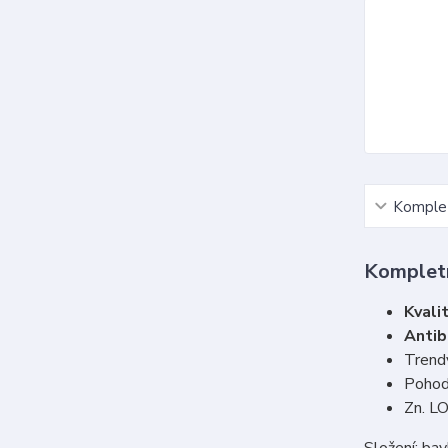
Komplet
Kompletn
Kvali
Antib
Trend
Pohodl
Zn. L
Složení: ba