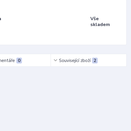
a
Vše
skladem
entáře
0
Související zboží
2