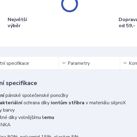
Největší
Doprav
výběr
od 59,-
ní specifikace
Parametry
Kom
í specifikace
tní
pánské společenské ponožky
akteriální
ochrana díky
iontům stříbra
v materiálu silproX
y barvy
né díky volnějšímu
lemu
ONKA
vlna 80%, polyamid 15%, elastan 5%