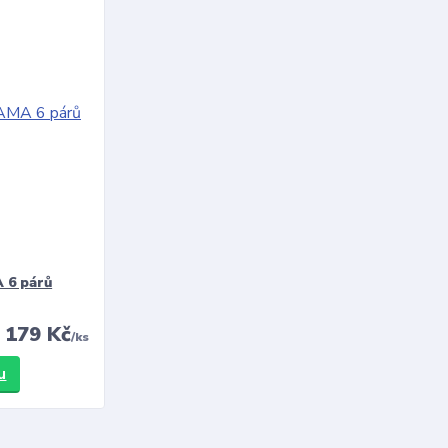
 6 párů
179 Kč
/
ks
u