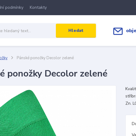
ní podmínky
Kontakty
obj
Hledat
ožky
Pánské ponožky Decolor zelené
é ponožky Decolor zelené
Kvali
stříb
Zn. L
D
Ve