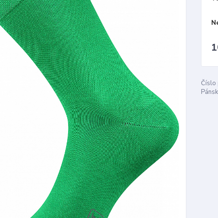
N
1
Číslo
Pánsk