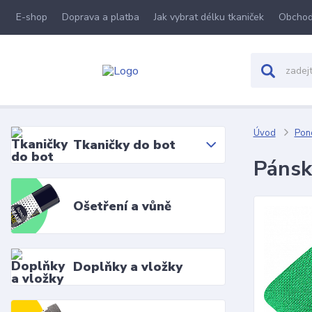
E-shop
Doprava a platba
Jak vybrat délku tkaniček
Obchod
Úvod
Pon
Tkaničky do bot
Pánsk
Ošetření a vůně
Doplňky a vložky