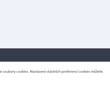
Kontakty
áme soubory cookies. Nastavení vlastních preferencí cookies můžete
+420 703 024 309
objednavky@zavazuj.cz
i výdejní