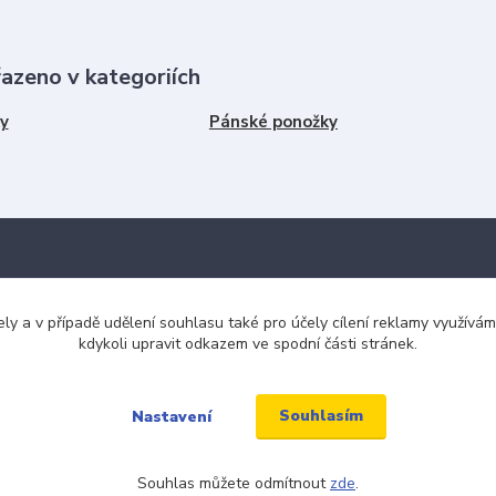
řazeno v kategoriích
y
Pánské ponožky
Kde nás najdete
ely a v případě udělení souhlasu také pro účely cílení reklamy využív
kdykoli upravit odkazem ve spodní části stránek.
tba
Jabloňová 2929/30
106 00 Praha 10
ku tkaniček
Souhlasím
Nastavení
(na této adrese není prodejna an
ínky
místo)
Souhlas můžete odmítnout
zde
.