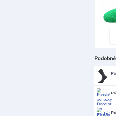
Podobné
Pá
Pá
Pá