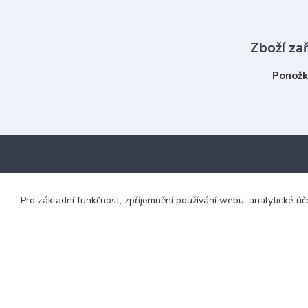
Zboží za
Ponožk
Nabízíme
Menu
Pro základní funkčnost, zpříjemnění používání webu, analytické úč
Největší výběr tkaniček!
Doprava a pla
Nejrychlejší doručení
Jak vybrat dél
Vše skladem
Obchodní podm