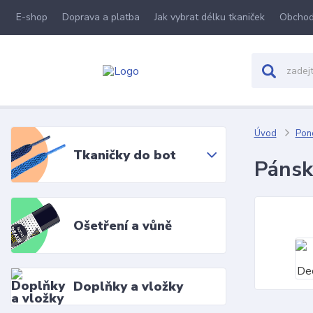
E-shop
Doprava a platba
Jak vybrat délku tkaniček
Obchod
Úvod
Pon
Tkaničky do bot
Pánsk
Ošetření a vůně
Doplňky a vložky