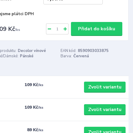
ejsme plátci DPH
09 Kč
Přidat do košíku
/
ks
 produktu:
Decolor vínové
EAN kód:
8590903033875
é/Dámské:
Pánské
Barva:
Červená
109 Kč
/
ks
Zvolit variantu
109 Kč
/
ks
Zvolit variantu
89 Kč
/
ks
Zvolit variantu