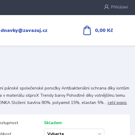
Přihlášení
0,00 Kč
ednavky@zavazuj.cz
tní pánské společenské ponožky Antibakteriální ochrana díky iontům
ra v materiálu silproX Trendy barvy Pohodlné díky volnějšímu lemu
ONKA Složení: bavlna 80%, polyamid 15%, elastan 5%...
celý popis
ostupnost
Skladem
likost