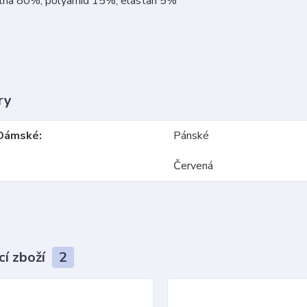
vlna 80%, polyamid 15%, elastan 5%
ry
Dámské
Pánské
Červená
cí zboží
2