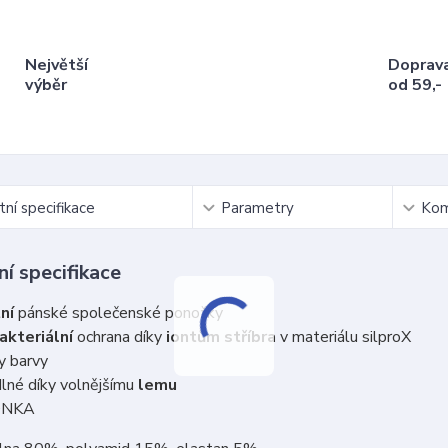
Největší
Doprav
výběr
od 59,-
ní specifikace
Parametry
Kom
í specifikace
tní
pánské společenské ponožky
akteriální
ochrana díky
iontům stříbra
v materiálu silproX
y barvy
né díky volnějšímu
lemu
ONKA