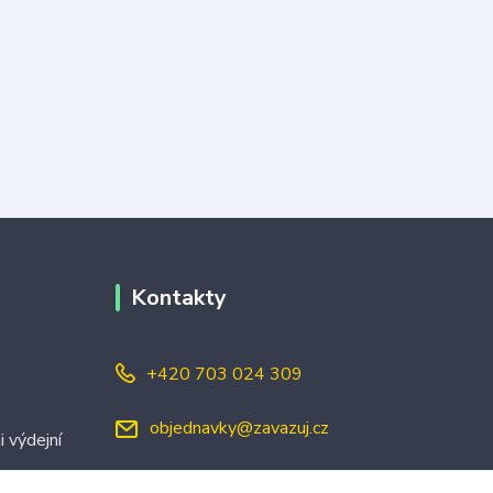
Kontakty
+420 703 024 309
objednavky@zavazuj.cz
i výdejní