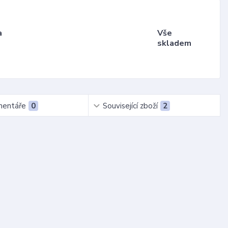
a
Vše
skladem
entáře
0
Související zboží
2