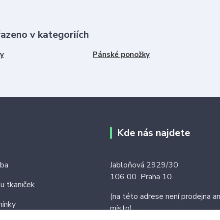
řazeno v kategoriích
y
Pánské ponožky
Kde nás najdete
tba
Jabloňová 2929/30
106 00 Praha 10
ku tkaniček
(na této adrese není prodejna an
ínky
místo)