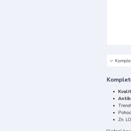
Komplet
Kompletn
Kvali
Antib
Trend
Pohodl
Zn. L