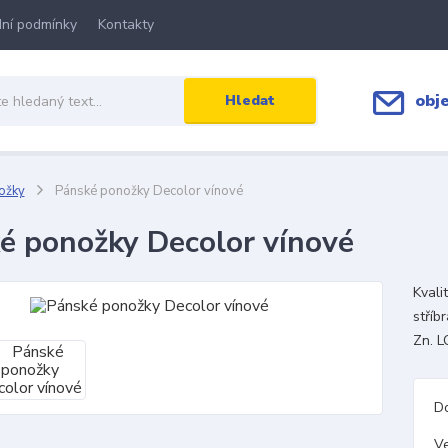
ní podmínky
Kontakty
obj
Hledat
ožky
Pánské ponožky Decolor vínové
é ponožky Decolor vínové
Kvali
stříb
Zn. L
D
Ve