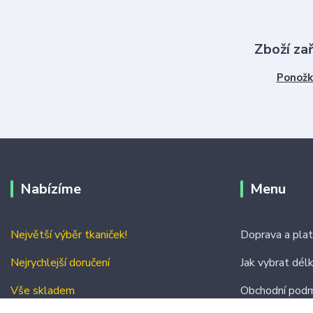
Zboží za
Ponožk
Nabízíme
Menu
Největší výběr tkaniček!
Doprava a pla
Nejrychlejší doručení
Jak vybrat dél
Vše skladem
Obchodní podm