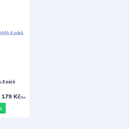
 6 párů
179 Kč
/
ks
u