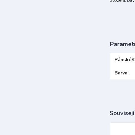
Složení: ba
Paramet
Pánské/
Barva
Souvisejí