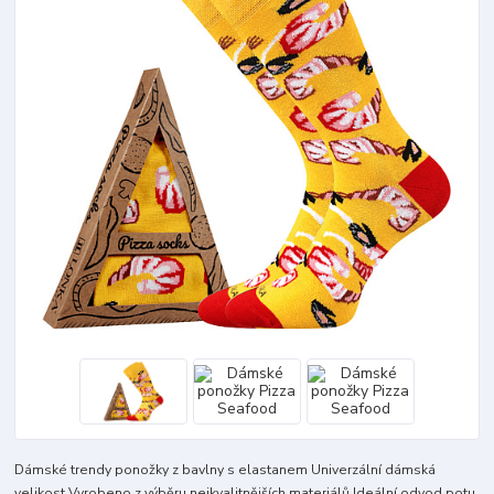
Dámské trendy ponožky z bavlny s elastanem Univerzální dámská
velikost Vyrobeno z výběru nejkvalitnějších materiálů Ideální odvod potu