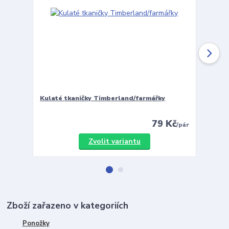
Kulaté tkaničky Timberland/farmářky
Vložky 
79 Kč
/
pár
Zvolit variantu
Zboží zařazeno v kategoriích
Ponožky