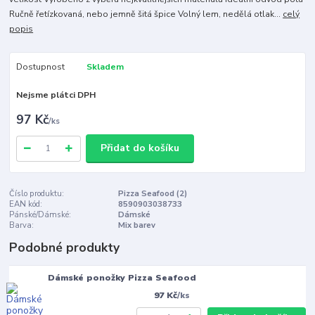
Ručně řetízkovaná, nebo jemně šitá špice Volný lem, nedělá otlak...
celý
popis
Dostupnost
Skladem
Nejsme plátci DPH
97 Kč
/
ks
Přidat do košíku
Číslo produktu:
Pizza Seafood (2)
EAN kód:
8590903038733
Pánské/Dámské:
Dámské
Barva:
Mix barev
Podobné produkty
Dámské ponožky Pizza Seafood
97 Kč
/
ks