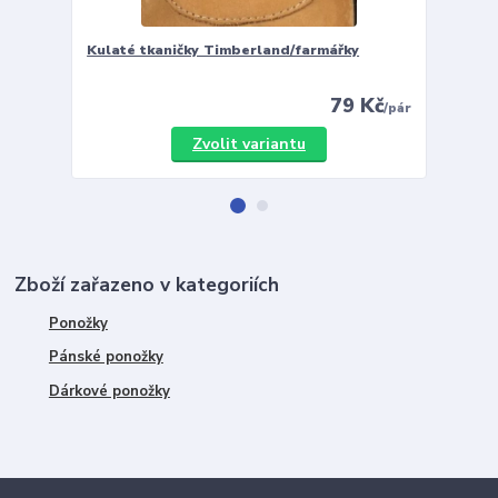
Kulaté tkaničky Timberland/farmářky
Vložky 
79 Kč
/
pár
Zvolit variantu
Zboží zařazeno v kategoriích
Ponožky
Pánské ponožky
Dárkové ponožky