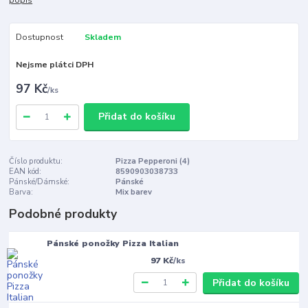
popis
Dostupnost
Skladem
Nejsme plátci DPH
97 Kč
/
ks
Přidat do košíku
Číslo produktu:
Pizza Pepperoni (4)
EAN kód:
8590903038733
Pánské/Dámské:
Pánské
Barva:
Mix barev
Podobné produkty
Pánské ponožky Pizza Italian
97 Kč
/
ks
Přidat do košíku