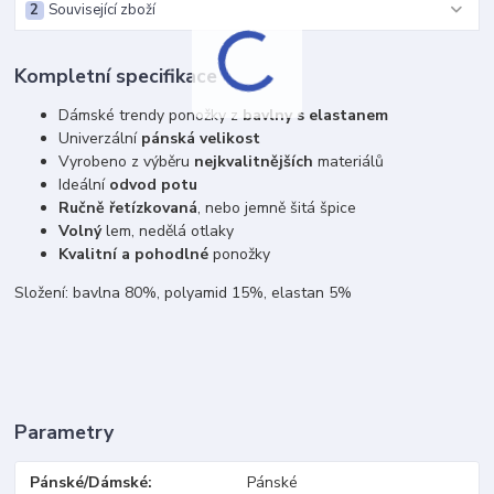
2
Související zboží
Kompletní specifikace
Dámské trendy ponožky z
bavlny s elastanem
Univerzální
pán
ská velikost
Vyrobeno z výběru
nejkvalitnějších
materiálů
Ideální
odvod potu
Ručně řetízkovaná
, nebo jemně šitá špice
Volný
lem, nedělá otlaky
Kvalitní a pohodlné
ponožky
Složení: bavlna 80%, polyamid 15%, elastan 5%
Parametry
Pánské/Dámské
Pánské