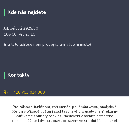
Kde nás najdete
Jabloňová 2929/30
106 00 Praha 10
(na této adrese není prodejna ani výdejní místo)
Kontakty
+420 703 024 309
objednavky@zavazuj.cz
Pro základní funkčnost, zpříjemnění používání webu, analytické
účely a v případě udělení souhlasu také pro účely cílení reklamy
využíváme soubory cookies. Nastavení vlastních preferencí
cookies můžete kdykoli upravit odkazem ve spodní části stránek.