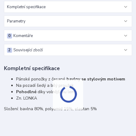
Kompletní specifikace
Parametry
0
Komentáře
2
Související zboží
Kompletní specifikace
Pánské ponožky z česané
bavlny se stylovým motivem
Na pozadí šedý a bílý proužek
Pohodlné
díky volnějšímu lemu
Zn. LONKA
Složení: bavlna 80%, polyamid 15%, elastan 5%