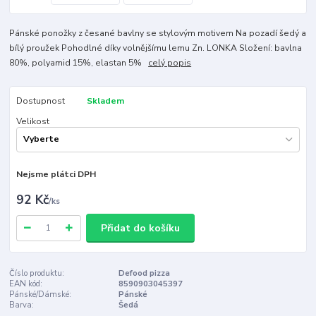
Pánské ponožky z česané bavlny se stylovým motivem Na pozadí šedý a
bílý proužek Pohodlné díky volnějšímu lemu Zn. LONKA Složení: bavlna
80%, polyamid 15%, elastan 5%
celý popis
Dostupnost
Skladem
Velikost
Nejsme plátci DPH
92 Kč
/
ks
Přidat do košíku
Číslo produktu:
Defood pizza
EAN kód:
8590903045397
Pánské/Dámské:
Pánské
Barva:
Šedá