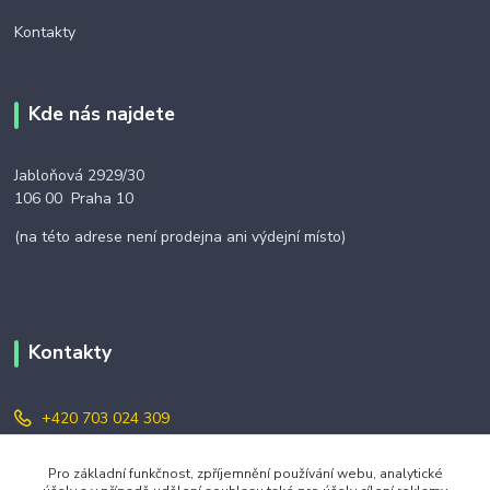
Kontakty
Kde nás najdete
Jabloňová 2929/30
106 00 Praha 10
(na této adrese není prodejna ani výdejní místo)
Kontakty
+420 703 024 309
objednavky@zavazuj.cz
Pro základní funkčnost, zpříjemnění používání webu, analytické