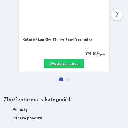
Kulaté tkaničky Timberland/farmářky
Vložky 
79 Kč
/
pár
Zvolit variantu
Zboží zařazeno v kategoriích
Ponožky
Pánské ponožky