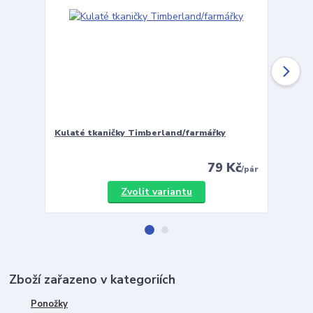
Kulaté tkaničky Timberland/farmářky
Vložky 
79 Kč
/
pár
Zvolit variantu
Zboží zařazeno v kategoriích
Ponožky