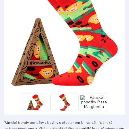
Pámské trendy ponožky z bavlny s elastanem Univerzální pánská
velikost Vyrobeno z výběru nejkvalitnějších materiálů Ideální odvod potu