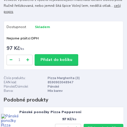
Ručně řetízkovaná, nebo jemně šitá špice Volný lem, nedělá otlak...
celý
popis
Dostupnost
Skladem
Nejsme plátci DPH
97 Kč
/
ks
Přidat do košíku
Číslo produktu:
Pizza Margherita (3)
EAN kód:
8590903048947
Pánské/Dámské:
Pánské
Barva:
Mix barev
Podobné produkty
Pánské ponožky Pizza Pepperoni
97 Kč
/
ks