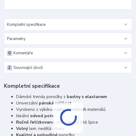
Kompletní specifikace
Parametry
0
Komentáře
2
Související zboží
Kompletní specifikace
Dámské trendy ponožky z
bavlny s elastanem
Univerzální
pánská velikost
Vyrobeno z výběru
nejkvalitnějších
materiálů
Ideální
odvod potu
Ručně řetízkovaná
, nebo jemně šitá špice
Volný
lem, nedělá otlaky
Kvalitní a pohodlné
ponožky