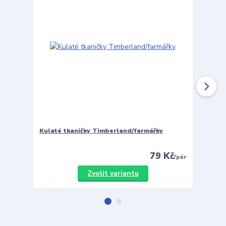
Kulaté tkaničky Timberland/farmářky
Vložky 
79 Kč
/
pár
Zvolit variantu