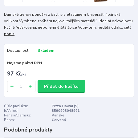
Dámské trendy ponožky z bavlny s elastanem Univerzální pánská
velikost Vyrobeno z výběru nejkvalitnějších materiálů Ideální odvod potu
Ručně řetízkovaná, nebo jemně šitá špice Volný lem, nedělá otlak...
celý
popis
Dostupnost
Skladem
Nejsme plátci DPH
97 Kč
/
ks
Přidat do košíku
Číslo produktu:
Pizza Hawai (5)
EAN kód:
8590903048961
Pánské/Dámské:
Pánské
Barva:
Červená
Podobné produkty