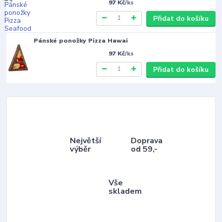
97 Kč
/
ks
Přidat do košíku
Pánské ponožky Pizza Hawai
97 Kč
/
ks
Přidat do košíku
Největší
Doprava
výběr
od 59,-
Vše
skladem