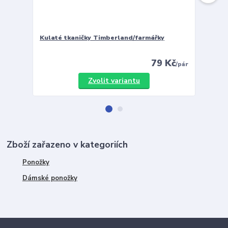
Kulaté tkaničky Timberland/farmářky
Vložky 
79 Kč
/
pár
Zvolit variantu
Zboží zařazeno v kategoriích
Ponožky
Dámské ponožky