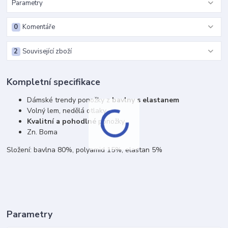
Parametry
0
Komentáře
2
Související zboží
Kompletní specifikace
Dámské trendy ponožky z
bavlny s elastanem
Volný lem, nedělá otlaky
Kvalitní a pohodlné
ponožky
Zn. Boma
Složení: bavlna 80%, polyamid 15%, elastan 5%
Parametry