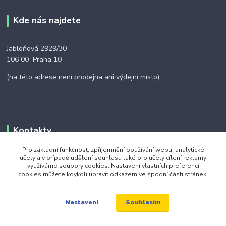
Kde nás najdete
Jabloňová 2929/30
106 00 Praha 10
(na této adrese není prodejna ani výdejní místo)
Kontakty
Pro základní funkčnost, zpříjemnění používání webu, analytické
účely a v případě udělení souhlasu také pro účely cílení reklamy
+420 703 024 309
využíváme soubory cookies. Nastavení vlastních preferencí
cookies můžete kdykoli upravit odkazem ve spodní části stránek.
objednavky@zavazuj.cz
Souhlasím
Nastavení