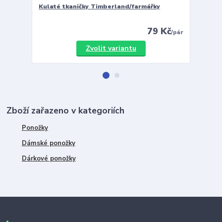
Kulaté tkaničky Timberland/farmářky
Vložky 
79 Kč
/
pár
Zvolit variantu
Zboží zařazeno v kategoriích
Ponožky
Dámské ponožky
Dárkové ponožky