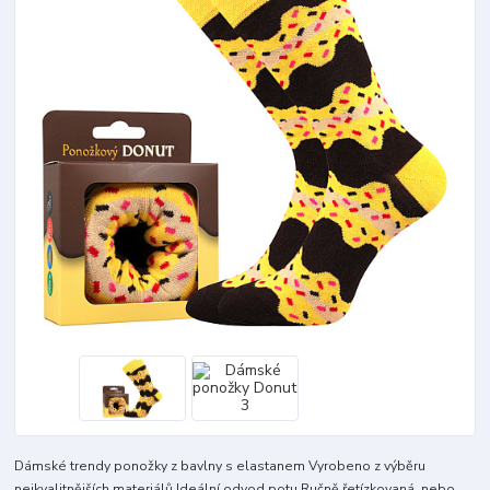
Dámské trendy ponožky z bavlny s elastanem Vyrobeno z výběru
nejkvalitnějších materiálů Ideální odvod potu Ručně řetízkovaná, nebo