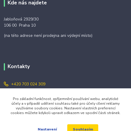
Kde nás najdete
Jabloňová 2929/30
106 00 Praha 10
(na této adrese není prodejna ani výdejní místo)
Kontakty
+420 703 024 309
objednavky@zavazuj.cz
Pro základní funkčnost, zpříjemnění používání webu, analytické
účely a v případě udělení souhlasu také pro účely cílení reklamy
využíváme soubory cookies. Nastavení vlastních preferencí
cookies můžete kdykoli upravit odkazem ve spodní části stránek.
Souhlasím
Nastavení