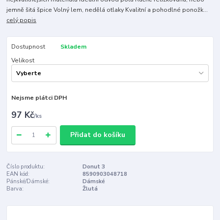
jemně šitá špice Volný lem, nedělá otlaky Kvalitní a pohodlné ponožk...
celý popis
Dostupnost
Skladem
Velikost
Nejsme plátci DPH
97 Kč
/
ks
Přidat do košíku
Číslo produktu:
Donut 3
EAN kód:
8590903048718
Pánské/Dámské:
Dámské
Barva:
Žlutá