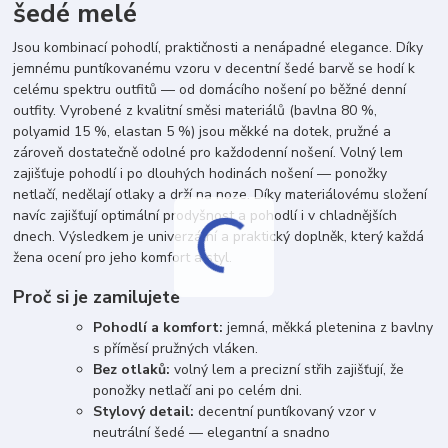
šedé melé
Jsou kombinací pohodlí, praktičnosti a nenápadné elegance. Díky
jemnému puntíkovanému vzoru v decentní šedé barvě se hodí k
celému spektru outfitů — od domácího nošení po běžné denní
outfity. Vyrobené z kvalitní směsi materiálů (bavlna 80 %,
polyamid 15 %, elastan 5 %) jsou měkké na dotek, pružné a
zároveň dostatečně odolné pro každodenní nošení. Volný lem
zajišťuje pohodlí i po dlouhých hodinách nošení — ponožky
netlačí, nedělají otlaky a drží na noze. Díky materiálovému složení
navíc zajišťují optimální prodyšnost a pohodlí i v chladnějších
dnech. Výsledkem je univerzální a praktický doplněk, který každá
žena ocení pro jeho komfort a styl.
Proč si je zamilujete
Pohodlí a komfort:
jemná, měkká pletenina z bavlny
s příměsí pružných vláken.
Bez otlaků:
volný lem a precizní střih zajišťují, že
ponožky netlačí ani po celém dni.
Stylový detail:
decentní puntíkovaný vzor v
neutrální šedé — elegantní a snadno