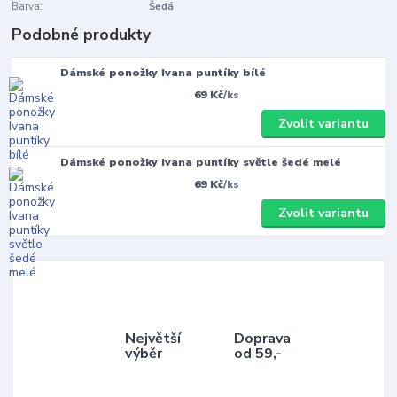
Barva:
Šedá
Podobné produkty
Dámské ponožky Ivana puntíky bílé
69 Kč
/
ks
Zvolit variantu
Dámské ponožky Ivana puntíky světle šedé melé
69 Kč
/
ks
Zvolit variantu
Největší
Doprava
výběr
od 59,-