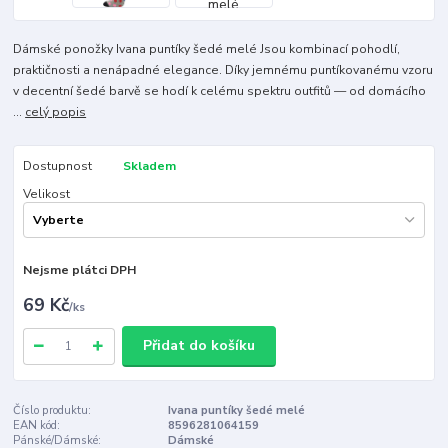
Dámské ponožky Ivana puntíky šedé melé Jsou kombinací pohodlí,
praktičnosti a nenápadné elegance. Díky jemnému puntíkovanému vzoru
v decentní šedé barvě se hodí k celému spektru outfitů — od domácího
...
celý popis
Dostupnost
Skladem
Velikost
Nejsme plátci DPH
69 Kč
/
ks
Přidat do košíku
Číslo produktu:
Ivana puntíky šedé melé
EAN kód:
8596281064159
Pánské/Dámské:
Dámské