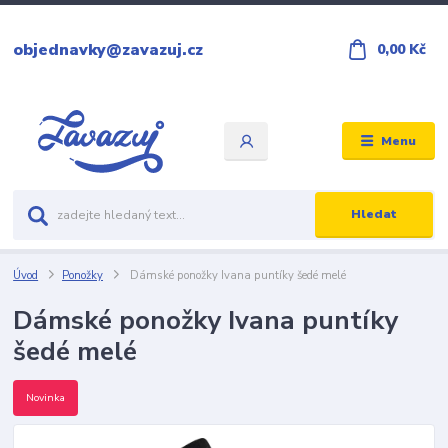
objednavky@zavazuj.cz
0,00 Kč
Menu
Hledat
Úvod
Ponožky
Dámské ponožky Ivana puntíky šedé melé
Dámské ponožky Ivana puntíky
šedé melé
Novinka