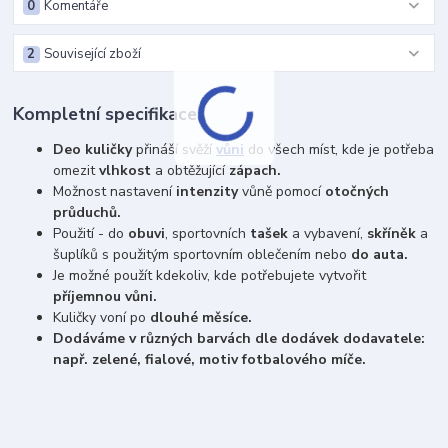
0
Komentáře
2
Související zboží
Kompletní specifikace
Deo kuličky
přináší svěží
vůni
do všech míst, kde je potřeba
omezit
vlhkost
a obtěžující
zápach.
Možnost nastavení
intenzity
vůně pomocí
otočných
průduchů.
Použití - do
obuvi
, sportovních
tašek
a vybavení,
skříněk
a
šuplíků s použitým sportovním oblečením nebo
do auta.
Je možné použít kdekoliv, kde potřebujete vytvořit
příjemnou vůni.
Kuličky voní po
dlouhé měsíce.
Dodáváme v různých barvách dle dodávek dodavatele:
např. zelené, fialové, motiv fotbalového míče.