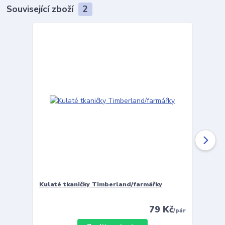
Související zboží
2
Kulaté tkaničky Timberland/farmářky
Vložky 
79 Kč
/
pár