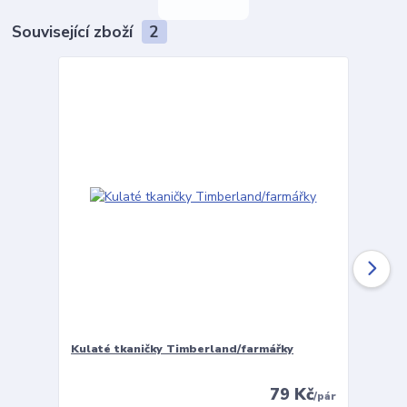
Související zboží
2
Kulaté tkaničky Timberland/farmářky
Vložky 
79 Kč
/
pár