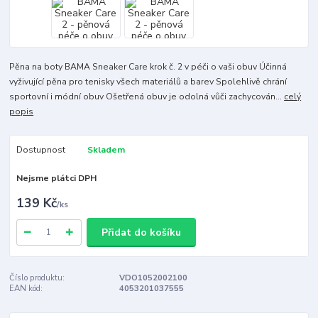
Pěna na boty BAMA Sneaker Care krok č. 2 v péči o vaši obuv Účinná
vyživující pěna pro tenisky všech materiálů a barev Spolehlivě chrání
sportovní i módní obuv Ošetřená obuv je odolná vůči zachycován...
celý
popis
Dostupnost
Skladem
Nejsme plátci DPH
139 Kč
/
ks
Přidat do košíku
Číslo produktu:
VDO1052002100
EAN kód:
4053201037555