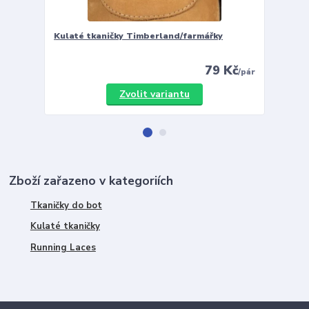
Kulaté tkaničky Timberland/farmářky
Vložky 
79 Kč
/
pár
Zvolit variantu
Zboží zařazeno v kategoriích
Tkaničky do bot
Kulaté tkaničky
Running Laces