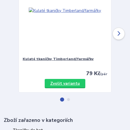
Kulaté tkaničky Timberland/farmářky
Vložky 
79 Kč
/
pár
Zvolit variantu
Zboží zařazeno v kategoriích