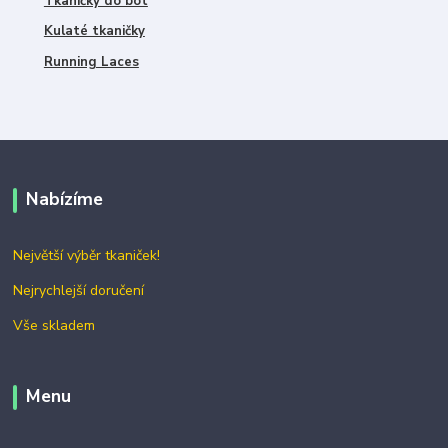
Tkaničky do bot
Kulaté tkaničky
Running Laces
Nabízíme
Největší výběr tkaniček!
Nejrychlejší doručení
Vše skladem
Menu