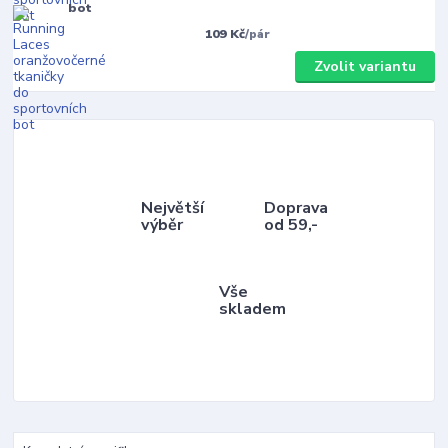
bot
109 Kč
/
pár
Zvolit variantu
Největší
Doprava
výběr
od 59,-
Vše
skladem