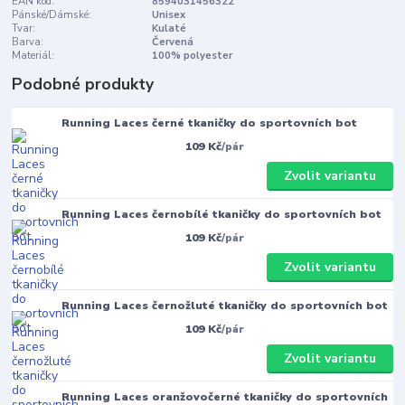
EAN kód:
8594031456322
Pánské/Dámské:
Unisex
Tvar:
Kulaté
Barva:
Červená
Materiál:
100% polyester
Podobné produkty
Running Laces černé tkaničky do sportovních bot
109 Kč
/
pár
Zvolit variantu
Running Laces černobílé tkaničky do sportovních bot
109 Kč
/
pár
Zvolit variantu
Running Laces černožluté tkaničky do sportovních bot
109 Kč
/
pár
Zvolit variantu
Running Laces oranžovočerné tkaničky do sportovních