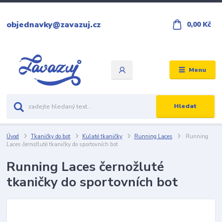
objednavky@zavazuj.cz
0,00 Kč
Menu
Hledat
Úvod
Tkaničky do bot
Kulaté tkaničky
Running Laces
Running
Laces černožluté tkaničky do sportovních bot
Running Laces černožluté
tkaničky do sportovních bot