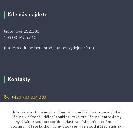
Kde nás najdete
Jabloňová 2929/30
106 00 Praha 10
(na této adrese není prodejna ani výdejní místo)
Kontakty
+420 703 024 309
objednavky@zavazuj.cz
Pro základní funkčnost, zpříjemnění používání webu, analytické
účely a v případě udělení souhlasu také pro účely cílení reklamy
využíváme soubory cookies. Nastavení vlastních preferencí
cookies můžete kdykoli upravit odkazem ve spodní části stránek.