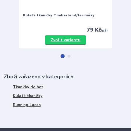
Kulaté tkaničky Timberland/farmářky
Vložky 
79 Kč
/
pár
Zvolit variantu
Zboží zařazeno v kategoriích
Tkaničky do bot
Kulaté tkaničky
Running Laces