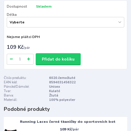
Dostupnost
Skladem
Délka
Nejsme plátci DPH
109 Kč
/
pár
Přidat do košíku
Číslo produktu:
6020.černožluté
EAN kód:
8594031456322
Pánské/Dámské:
Unisex
Tvar:
Kulaté
Barva:
Žlutá
Materiál:
100% polyester
Podobné produkty
Running Laces černé tkaničky do sportovních bot
109 Kč
/
pár