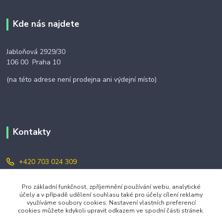
Kde nás najdete
Jabloňová 2929/30
106 00 Praha 10
(na této adrese není prodejna ani výdejní místo)
Kontakty
+420 703 024 309
objednavky@zavazuj.cz
Pro základní funkčnost, zpříjemnění používání webu, analytické
účely a v případě udělení souhlasu také pro účely cílení reklamy
využíváme soubory cookies. Nastavení vlastních preferencí
cookies můžete kdykoli upravit odkazem ve spodní části stránek.