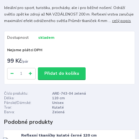
Ideální pro sport, turistiku, procházky, ale i pro běžné nošení. Odráží
světlo zpět ke zdroji až NA VZDÁLENOST 200 m. Reflexní vrstva zaručuje
maximální efekt odráženého světla Průměr tkaniček 4 mm ...
celý popis
Dostupnost
skladem
Nejsme plátci DPH
99 Kč
/
pár
Přidat do košíku
Číslo produktu:
ARE-743-04 zelená
Délka:
120 cm
Pánské/Dámské:
Unisex
Tvar:
Kulaté
Barva:
Zelená
Podobné produkty
Reflexní tkaničky kulaté černé 120 cm