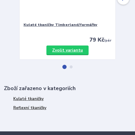
Kulaté tkaničky Timberland/farmářky
Vložky 
79 Kč
/
pár
Zvolit variantu
Zboží zařazeno v kategoriích
Kulaté tkaničky
Reflexní tkaničky