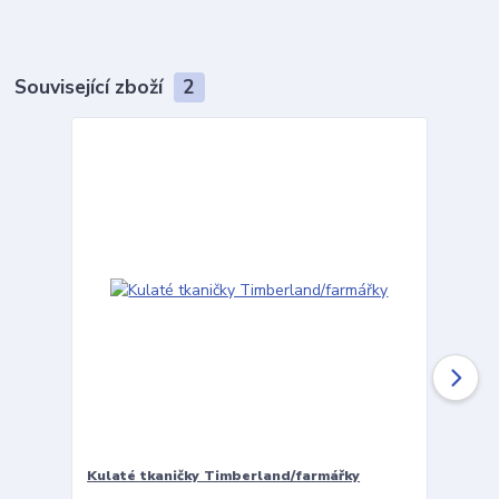
Související zboží
2
Kulaté tkaničky Timberland/farmářky
Vložky 