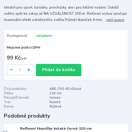
Ideální pro sport, turistiku, procházky, ale i pro běžné nošení. Odráží
světlo zpět ke zdroji až NA VZDÁLENOST 200 m. Reflexní vrstva zaručuje
maximální efekt odráženého světla Průměr tkaniček 4 mm ...
celý popis
Dostupnost
skladem
Nejsme plátci DPH
99 Kč
/
pár
Přidat do košíku
Číslo produktu:
ARE-743-05 růžová
Délka:
120 cm
Pánské/Dámské:
Unisex
Tvar:
Kulaté
Barva:
Růžová
Podobné produkty
Reflexní tkaničky kulaté černé 120 cm