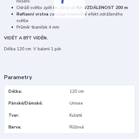
nošení.
Odráží světlo zpět ke zdroji až
NA VZDÁLENOST 200 m
.
Reflexní vrstva
zaručuje maximální efekt odráženého
světla
Průměr tkaniček 4 mm
VIDĚT A BÝT VIDĚN.
Délka 120 cm. V balení 1 pár.
Parametry
Délka
120 cm
Pánské/Dámské
Unisex
Tvar
Kulaté
Barva
Růžová