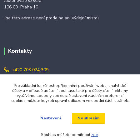
Jabloňová 2929/30
106 00 Praha 10
(na této adrese není prodejna ani výdejní místo)
Kontakty
+420 703 024 309
objednavky@zavazuj.cz
Pro základní funkčnost, zpříjemnění používání webu, analytické
účely a v případě udělení souhlasu také pro účely cílení reklamy
využíváme soubory cookies. Nastavení vlastních preferencí
cookies můžete kdykoli upravit odkazem ve spodní části stránek.
Souhlasím
Nastavení
© 2026 zavazuj.cz Všechna práva vyhrazena.
Souhlas můžete odmítnout
zde
.