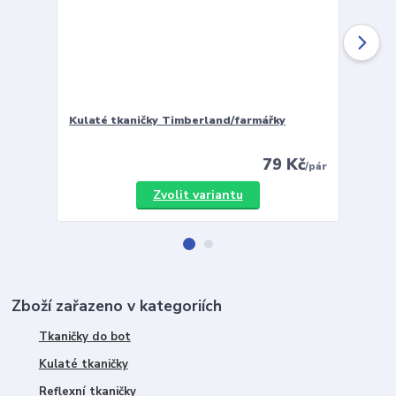
Kulaté tkaničky Timberland/farmářky
Vložky 
79 Kč
/
pár
Zvolit variantu
Zboží zařazeno v kategoriích
Tkaničky do bot
Kulaté tkaničky
Reflexní tkaničky