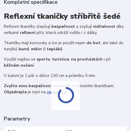
Kompletní specifikace
Reflexní tkaničky stříbřitě šedé
Reflexní tkaničky zlepšují
bezpečnost
a zvyšují
viditelnost
díky
vetkané
reflexní
přízi, která odráží světlo i z dálky.
Tkaničky mají koncovky a lze je použít nejen
do bot
, ale také do
tunýlků
bund
,
mikin
či
tepláků
.
Využití najdou ve
sportu
,
turistice
,
na procházkách
i při
běžném nošení
.
V balení je 1 pár o délce 130 cm a průměru 5 mm.
Zvyšte svou bezpečnost
a pohodlí s reflexními tkaničkami.
Objednejte
je nyní na
zavazuj.cz
.
Parametry