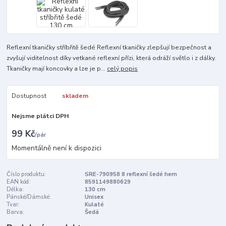
Reflexní tkaničky stříbřitě šedé Reflexní tkaničky zlepšují bezpečnost a
zvyšují viditelnost díky vetkané reflexní přízi, která odráží světlo i z dálky.
Tkaničky mají koncovky a lze je p...
celý popis
Dostupnost
skladem
Nejsme plátci DPH
99 Kč
/
pár
Momentálně není k dispozici
Číslo produktu:
SRE-790958 8 reflexní šedé hem
EAN kód:
8591149880629
Délka:
130 cm
Pánské/Dámské:
Unisex
Tvar:
Kulaté
Barva:
Šedá