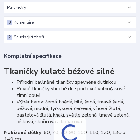
Parametry
0
Komentáře
2
Související zboží
Kompletní specifikace
Tkaničky kulaté béžové silné
Přírodní bavlněné tkaničky zpevněné dutinkou
Pevné tkaničky vhodné do sportovní, volnočasové i
zimní obuvi
Výběr barev: černá, hnědá, bílá, šedá, tmavě šedá,
béžová, modrá, tyrkysová, červená, vínová, žlutá,
pastelová žlutá, khaki, světle zelená, tmavě zelená,
písková, skořicová a koňaková
Nabízené délky:
60, 70, 80, 90, 100, 110, 120, 130 a
140 cm