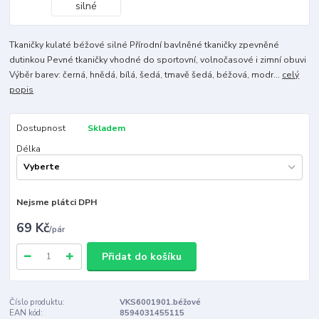
Tkaničky kulaté béžové silné Přírodní bavlněné tkaničky zpevněné
dutinkou Pevné tkaničky vhodné do sportovní, volnočasové i zimní obuvi
Výběr barev: černá, hnědá, bílá, šedá, tmavě šedá, béžová, modr...
celý
popis
Dostupnost
Skladem
Délka
Nejsme plátci DPH
69 Kč
/
pár
Přidat do košíku
Číslo produktu:
VKS6001901.béžové
EAN kód:
8594031455115