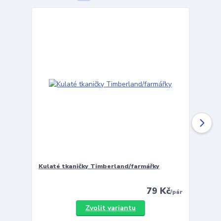
Kulaté tkaničky Timberland/farmářky
Vložky 
79 Kč
/
pár
Zvolit variantu