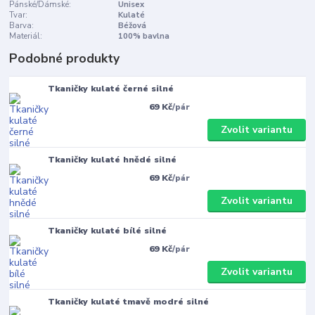
Pánské/Dámské:
Unisex
Tvar:
Kulaté
Barva:
Béžová
Materiál:
100% bavlna
Podobné produkty
Tkaničky kulaté černé silné
69 Kč
/
pár
Zvolit variantu
Tkaničky kulaté hnědé silné
69 Kč
/
pár
Zvolit variantu
Tkaničky kulaté bílé silné
69 Kč
/
pár
Zvolit variantu
Tkaničky kulaté tmavě modré silné