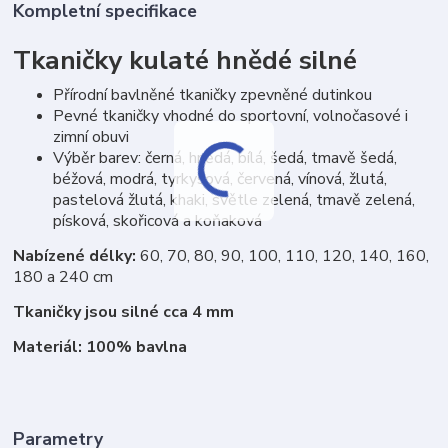
Kompletní specifikace
Tkaničky kulaté hnědé silné
Přírodní bavlněné tkaničky zpevněné dutinkou
Pevné tkaničky vhodné do sportovní, volnočasové i
zimní obuvi
Výběr barev: černá, hnědá, bílá, šedá, tmavě šedá,
béžová, modrá, tyrkysová, červená, vínová, žlutá,
pastelová žlutá, khaki, světle zelená, tmavě zelená,
písková, skořicová a koňaková
Nabízené délky:
60, 70, 80, 90, 100, 110, 120, 140, 160,
180 a 240 cm
Tkaničky jsou silné cca 4 mm
Materiál: 100% bavlna
Parametry