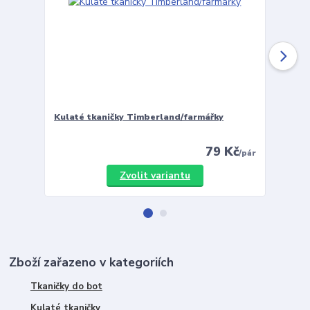
Kulaté tkaničky Timberland/farmářky
Vložky 
79 Kč
/
pár
Zvolit variantu
Zboží zařazeno v kategoriích
Tkaničky do bot
Kulaté tkaničky