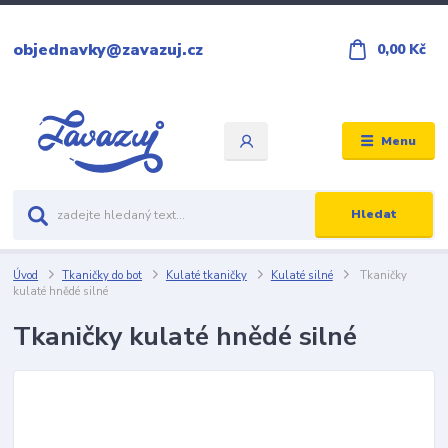
objednavky@zavazuj.cz
0,00 Kč
Menu
Hledat
Úvod
Tkaničky do bot
Kulaté tkaničky
Kulaté silné
Tkaničky
kulaté hnědé silné
Tkaničky kulaté hnědé silné