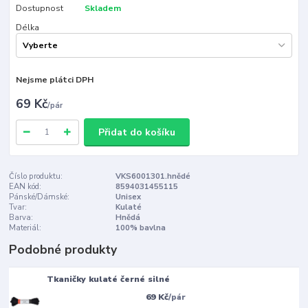
Dostupnost
Skladem
Délka
Nejsme plátci DPH
69 Kč
/
pár
Přidat do košíku
Číslo produktu:
VKS6001301.hnědé
EAN kód:
8594031455115
Pánské/Dámské:
Unisex
Tvar:
Kulaté
Barva:
Hnědá
Materiál:
100% bavlna
Podobné produkty
Tkaničky kulaté černé silné
69 Kč
/
pár