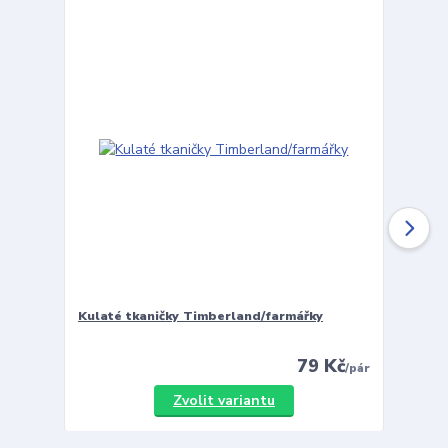
Kulaté tkaničky Timberland/farmářky
Vložky 
79 Kč
/
pár
Zvolit variantu