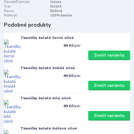
Pánské/Dámské:
Unisex
Tvar:
Kulaté
Barva:
Růžová
Materiál:
100% bavlna
Podobné produkty
Tkaničky kulaté černé silné
69 Kč
/
pár
Zvolit variantu
Tkaničky kulaté hnědé silné
69 Kč
/
pár
Zvolit variantu
Tkaničky kulaté bílé silné
69 Kč
/
pár
Zvolit variantu
Tkaničky kulaté béžové silné