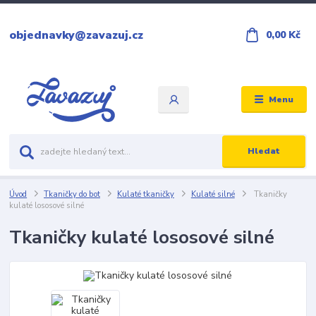
objednavky@zavazuj.cz
0,00 Kč
Menu
Hledat
Úvod
Tkaničky do bot
Kulaté tkaničky
Kulaté silné
Tkaničky
kulaté lososové silné
Tkaničky kulaté lososové silné