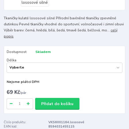
Tkaničky kulaté lososové silné Přírodní bavlněné tkaničky zpevněné
dutinkou Pevné tkaničky vhodné do sportovní, volnočasové i zimní obuvi
Výběr barev: černá, hnědá, bílá, šedá, tmavě šedá, béžová, mo...
celý
popis
Dostupnost
Skladem
Délka
Nejsme plátci DPH
69 Kč
/
pár
Přidat do košíku
Číslo produktu:
VKS6001164.lososové
EAN kód:
8594031455115