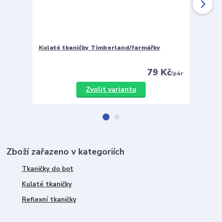
Kulaté tkaničky Timberland/farmářky
Vložky 
79 Kč
/
pár
Zvolit variantu
Zboží zařazeno v kategoriích
Tkaničky do bot
Kulaté tkaničky
Reflexní tkaničky