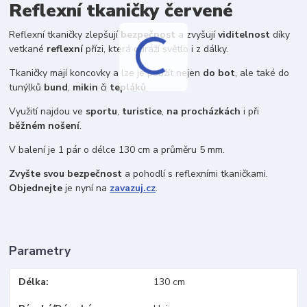
Reflexní tkaničky červené
Reflexní tkaničky zlepšují
bezpečnost
a zvyšují
viditelnost
díky
vetkané
reflexní
přízi, která odráží světlo i z dálky.
Tkaničky mají koncovky a lze je použít nejen
do bot
, ale také do
tunýlků
bund
,
mikin
či
tepláků
.
Využití najdou ve
sportu
,
turistice
,
na procházkách
i při
běžném nošení
.
V balení je 1 pár o délce 130 cm a průměru 5 mm.
Zvyšte svou bezpečnost
a pohodlí s reflexními tkaničkami.
Objednejte
je nyní na
zavazuj.cz
.
Parametry
Délka
130 cm