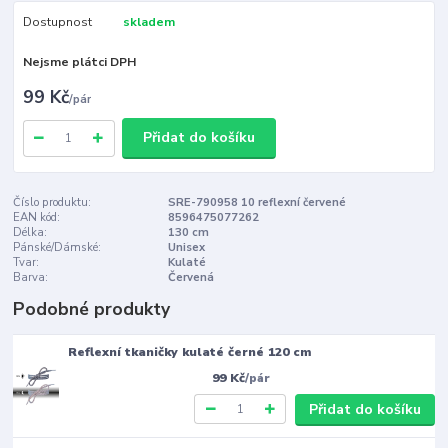
Dostupnost
skladem
Nejsme plátci DPH
99 Kč
/
pár
Přidat do košíku
Číslo produktu:
SRE-790958 10 reflexní červené
EAN kód:
8596475077262
Délka:
130 cm
Pánské/Dámské:
Unisex
Tvar:
Kulaté
Barva:
Červená
Podobné produkty
Reflexní tkaničky kulaté černé 120 cm
99 Kč
/
pár
Přidat do košíku