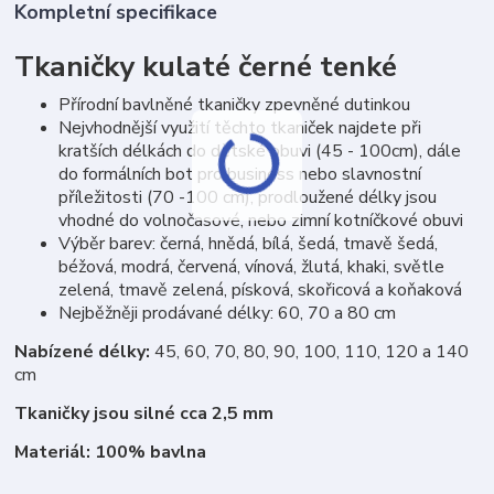
Kompletní specifikace
Tkaničky kulaté černé tenké
Přírodní bavlněné tkaničky zpevněné dutinkou
Nejvhodnější využití těchto tkaniček najdete při
kratších délkách do dětské obuvi (45 - 100cm), dále
do formálních bot pro business nebo slavnostní
příležitosti (70 -100 cm), prodloužené délky jsou
vhodné do volnočasové, nebo zimní kotníčkové obuvi
Výběr barev: černá, hnědá, bílá, šedá, tmavě šedá,
béžová, modrá, červená, vínová, žlutá, khaki, světle
zelená, tmavě zelená, písková, skořicová a koňaková
Nejběžněji prodávané délky: 60, 70 a 80 cm
Nabízené délky:
45, 60, 70, 80, 90, 100, 110, 120 a 140
cm
Tkaničky jsou silné cca 2,5 mm
Materiál: 100% bavlna