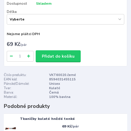
Dostupnost
Skladem
Délka
Nejsme plátci DPH
69 Kč
/
pár
Přidat do košíku
Číslo produktu:
VKT60020.černé
EAN kód:
8594031455115
Pánské/Dámské:
Unisex
Tvar:
Kulaté
Barva:
Černá
Materiál:
100% bavlna
Podobné produkty
Tkaničky kulaté hnědé tenké
69 Kč
/
pár