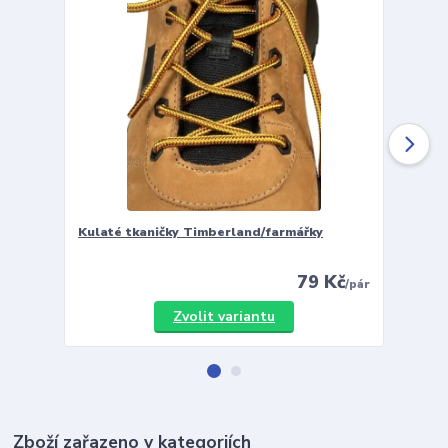
Kulaté tkaničky Timberland/farmářky
Vložky 
79 Kč
/
pár
Zvolit variantu
Zboží zařazeno v kategoriích