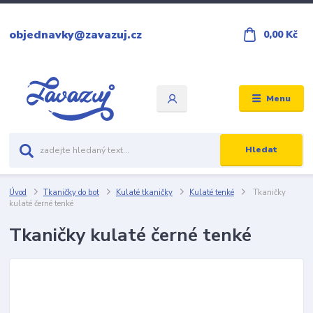
objednavky@zavazuj.cz
0,00 Kč
Menu
Hledat
Úvod
Tkaničky do bot
Kulaté tkaničky
Kulaté tenké
Tkaničky
kulaté černé tenké
Tkaničky kulaté černé tenké