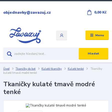
objednavky@zavazuj.cz
0,00 Kč
Menu
Hledat
Úvod
Tkaničky do bot
Kulaté tkaničky
Kulaté tenké
Tkaničky
kulaté tmavě modré tenké
Tkaničky kulaté tmavě modré
tenké