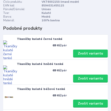
Číslo produktu:
VKT6002150.tmavě modré
EAN kód:
8594031455115
Pánské/Dámské:
Unisex
Tvar:
Kulaté
Barva:
Modrá
Materiál:
100% bavlna
Podobné produkty
Tkaničky kulaté černé tenké
69 Kč
/
pár
Zvolit variantu
Tkaničky kulaté hnědé tenké
69 Kč
/
pár
Zvolit variantu
Tkaničky kulaté béžové tenké
69 Kč
/
pár
Zvolit variantu