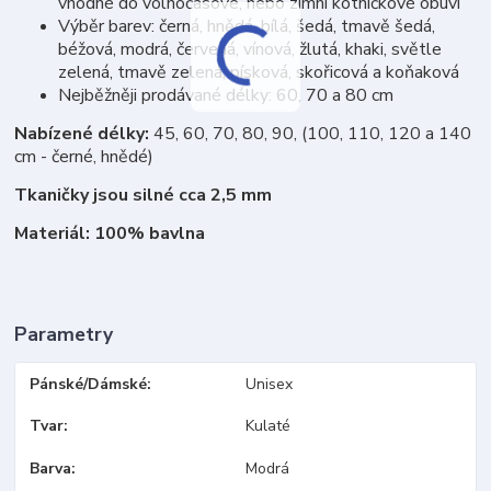
vhodné do volnočasové, nebo zimní kotníčkové obuvi
Výběr barev: černá, hnědá, bílá, šedá, tmavě šedá,
béžová, modrá, červená, vínová, žlutá, khaki, světle
zelená, tmavě zelená, písková, skořicová a koňaková
Nejběžněji prodávané délky: 60, 70 a 80 cm
Nabízené délky:
45, 60, 70, 80, 90, (100, 110, 120 a 140
cm - černé, hnědé)
Tkaničky jsou silné cca 2,5 mm
Materiál: 100% bavlna
Parametry
Pánské/Dámské
Unisex
Tvar
Kulaté
Barva
Modrá