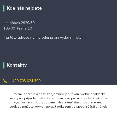
Kde nás najdete
Jabloňová 2929/30
106 00 Praha 10
(na této adrese není prodejna ani výdejní místo)
Kontakty
+420 703 024 309
objednavky@zavazuj.cz
Pro základní funkčnost, zpříjemnění používání webu, analytické
účely a v případě udělení souhlasu také pro účely cílení reklamy
využíváme soubory cookies. Nastavení vlastních preferencí
cookies můžete kdykoli upravit odkazem ve spodní části stránek.