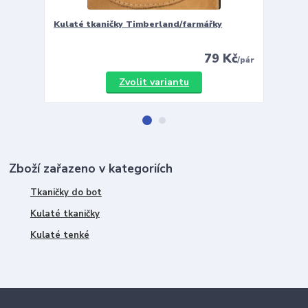
Kulaté tkaničky Timberland/farmářky
Vložky 
79 Kč
/
pár
Zvolit variantu
Zboží zařazeno v kategoriích
Tkaničky do bot
Kulaté tkaničky
Kulaté tenké