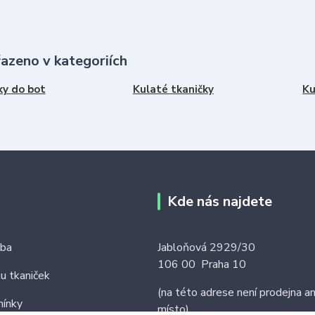
řazeno v kategoriích
ky do bot
Kulaté tkaničky
Ku
Kde nás najdete
tba
Jabloňová 2929/30
106 00 Praha 10
ku tkaniček
(na této adrese není prodejna an
ínky
místo)