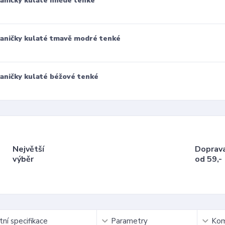
aničky kulaté hnědé tenké
aničky kulaté tmavě modré tenké
aničky kulaté béžové tenké
Největší
Doprav
výběr
od 59,-
ní specifikace
Parametry
Kom