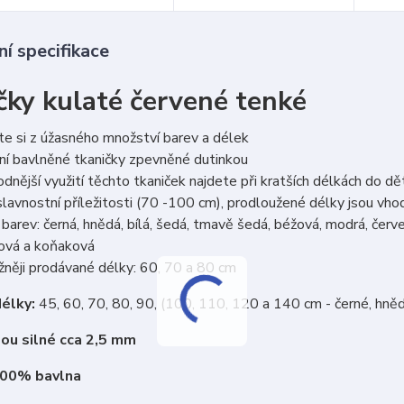
í specifikace
čky kulaté červené tenké
e si z úžasného množství barev a délek
ní bavlněné tkaničky zpevněné dutinkou
dnější využití těchto tkaniček najdete při kratších délkách do d
lavnostní příležitosti (70 -100 cm), prodloužené délky jsou vh
barev: černá, hnědá, bílá, šedá, tmavě šedá, béžová, modrá, červen
cová a koňaková
něji prodávané délky: 60, 70 a 80 cm
élky:
45, 60, 70, 80, 90, (100, 110, 120 a 140 cm - černé, hně
sou silné cca 2,5 mm
100% bavlna