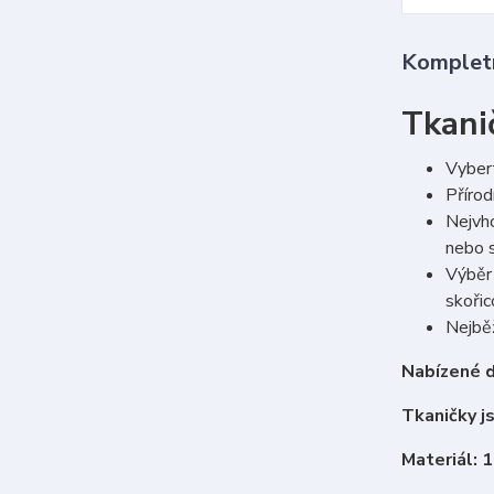
Kompletn
Tkani
Vybert
Přírod
Nejvho
nebo s
Výběr 
skoři
Nejběž
Nabízené d
Tkaničky j
Materiál: 