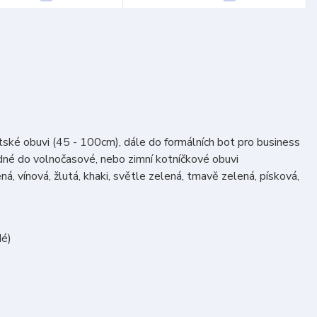
ětské obuvi (45 - 100cm), dále do formálních bot pro business
odné do volnočasové, nebo zimní kotníčkové obuvi
á, vínová, žlutá, khaki, světle zelená, tmavě zelená, písková,
dé)