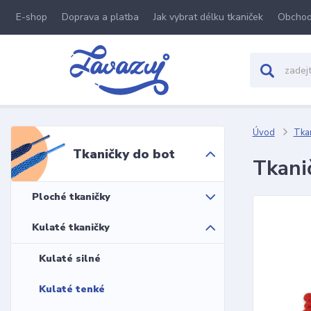
E-shop
Doprava a platba
Jak vybrat délku tkaniček
Obchod
Úvod
Tkan
Tkaničky do bot
Tkani
Ploché tkaničky
Kulaté tkaničky
Kulaté silné
Kulaté tenké