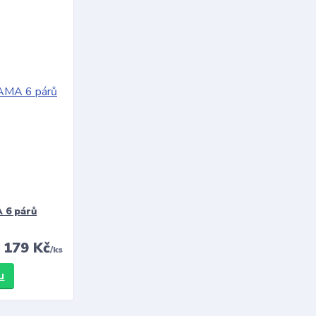
 6 párů
179 Kč
/
ks
u