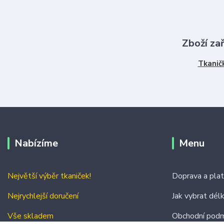
Zboží za
Tkanič
Nabízíme
Menu
Největší výběr tkaniček!
Doprava a pla
Nejrychlejší doručení
Jak vybrat dél
Vše skladem
Obchodní podm