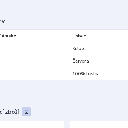
ry
Dámské
Unisex
Kulaté
Červená
100% bavlna
cí zboží
2