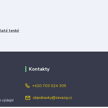
laté tenké
Kontakty
+420 703 024 309
objednavky@zavazuj.cz
i výdejní