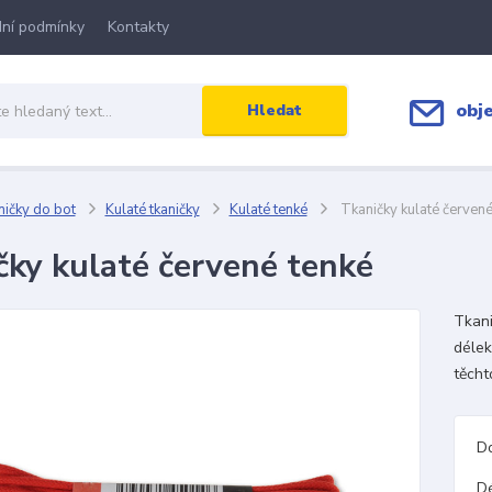
ní podmínky
Kontakty
obj
Hledat
ičky do bot
Kulaté tkaničky
Kulaté tenké
Tkaničky kulaté červené
čky kulaté červené tenké
Tkani
délek
těcht
D
D