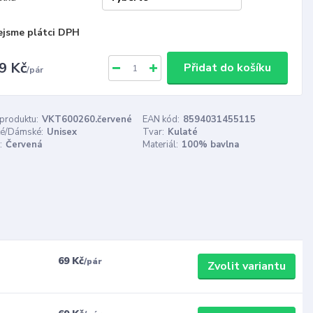
ejsme plátci DPH
9 Kč
Přidat do košíku
/
pár
 produktu:
VKT600260.červené
EAN kód:
8594031455115
é/Dámské:
Unisex
Tvar:
Kulaté
:
Červená
Materiál:
100% bavlna
69 Kč
/
pár
Zvolit variantu