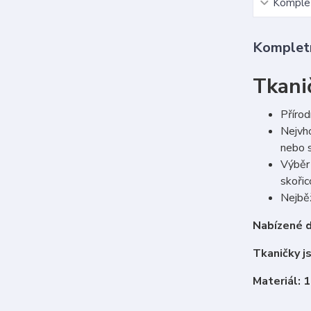
Komplet
Kompletn
Tkani
Přírod
Nejvho
nebo s
Výběr 
skoři
Nejběž
Nabízené d
Tkaničky j
Materiál: 