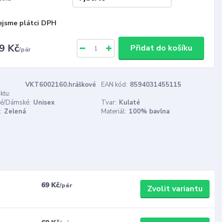
ejsme plátci DPH
9 Kč
Přidat do košíku
/
pár
VKT6002160.hráškové
EAN kód:
8594031455115
ktu:
é/Dámské:
Unisex
Tvar:
Kulaté
:
Zelená
Materiál:
100% bavlna
69 Kč
/
pár
Zvolit variantu