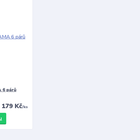
 6 párů
179 Kč
/
ks
u