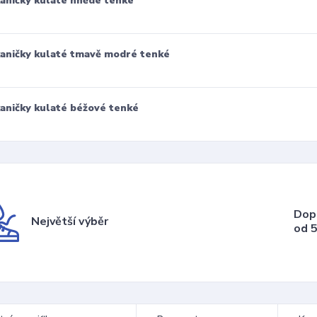
aničky kulaté hnědé tenké
aničky kulaté tmavě modré tenké
aničky kulaté béžové tenké
Dop
Největší výběr
od 5