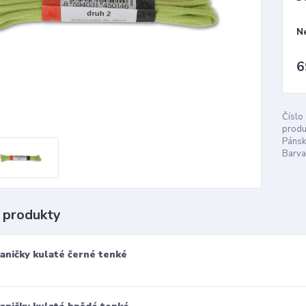
N
6
Číslo
produ
Pánsk
Barva
 produkty
aničky kulaté černé tenké