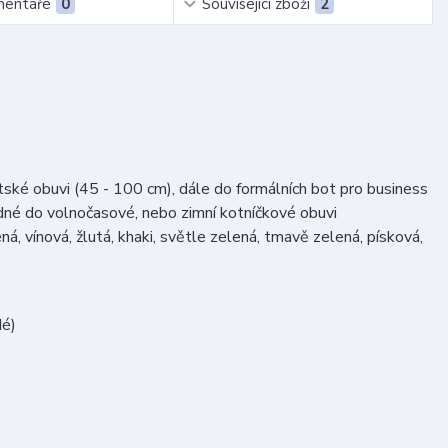
entáře
0
Související zboží
2
ětské obuvi (45 - 100 cm), dále do formálních bot pro business
odné do volnočasové, nebo zimní kotníčkové obuvi
á, vínová, žlutá, khaki, světle zelená, tmavě zelená, písková,
dé)