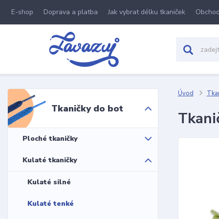
E-shop
Doprava a platba
Jak vybrat délku tkaniček
Obchod
Úvod
Tkan
Tkaničky do bot
Tkani
Ploché tkaničky
Kulaté tkaničky
Kulaté silné
Kulaté tenké