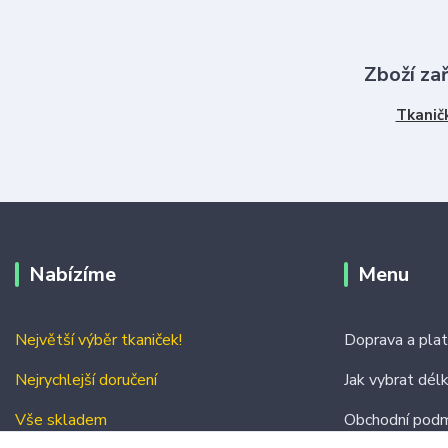
Zboží za
Tkanič
Nabízíme
Menu
Největší výběr tkaniček!
Doprava a pla
Nejrychlejší doručení
Jak vybrat dél
Vše skladem
Obchodní podm