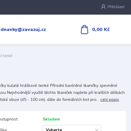
Přihlášení
0,00 Kč
ednavky@zavazuj.cz
é tenké
čky kulaté hráškové tenké Přírodní bavlněné tkaničky zpevněné
kou Nejvhodnější využití těchto tkaniček najdete při kratších délkách
tské obuvi (45 - 100 cm), dále do formálních bot pro...
celý popis
ostupnost
Skladem
élka