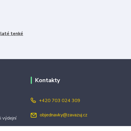
laté tenké
Kontakty
+420 703 024 309
objednavky@zavazuj.cz
i výdejní