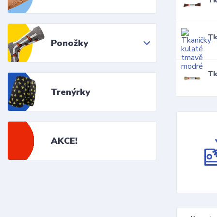
Tk
Tk
Ponožky
Tk
Trenýrky
AKCE!