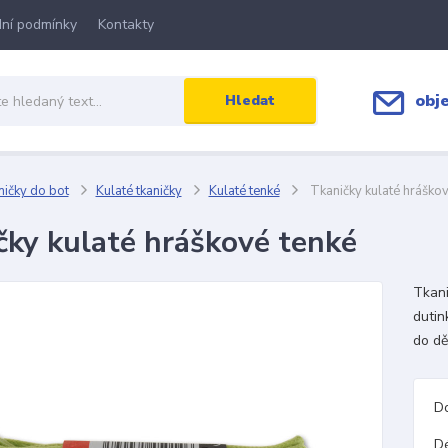
ní podmínky
Kontakty
obj
Hledat
ičky do bot
Kulaté tkaničky
Kulaté tenké
Tkaničky kulaté hráškov
čky kulaté hráškové tenké
Tkani
dutin
do dě
D
D