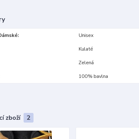
ry
Dámské
Unisex
Kulaté
Zelená
100% bavlna
cí zboží
2