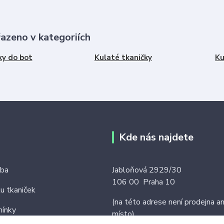
řazeno v kategoriích
ky do bot
Kulaté tkaničky
Ku
Kde nás najdete
tba
Jabloňová 2929/30
106 00 Praha 10
ku tkaniček
(na této adrese není prodejna an
ínky
místo)