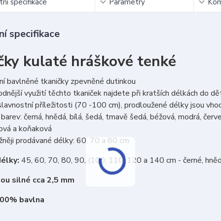
ní specifikace
Parametry
Kom
í specifikace
čky kulaté hráškové tenké
ní bavlněné tkaničky zpevněné dutinkou
dnější využití těchto tkaniček najdete při kratších délkách do d
lavnostní příležitosti (70 -100 cm), prodloužené délky jsou vh
barev: černá, hnědá, bílá, šedá, tmavě šedá, béžová, modrá, červen
cová a koňaková
něji prodávané délky: 60, 70 a 80 cm
élky:
45, 60, 70, 80, 90, (100, 110, 120 a 140 cm - černé, hně
sou silné cca 2,5 mm
100% bavlna